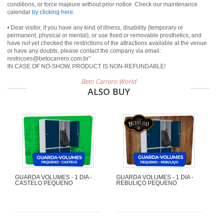
conditions, or force majeure without prior notice. Check our maintenance
calendar
by clicking here
.
• Dear visitor, if you have any kind of illness, disability (temporary or
permanent, physical or mental), or use fixed or removable prosthetics, and
have not yet checked the restrictions of the attractions available at the venue
or have any doubts, please contact the company via email:
restricoes@betocarrero.com.br”
IN CASE OF NO-SHOW, PRODUCT IS NON-REFUNDABLE!
Beto Carrero World
ALSO BUY
GUARDA VOLUMES - 1 DIA -
GUARDA VOLUMES - 1 DIA -
CASTELO PEQUENO
REBULIÇO PEQUENO