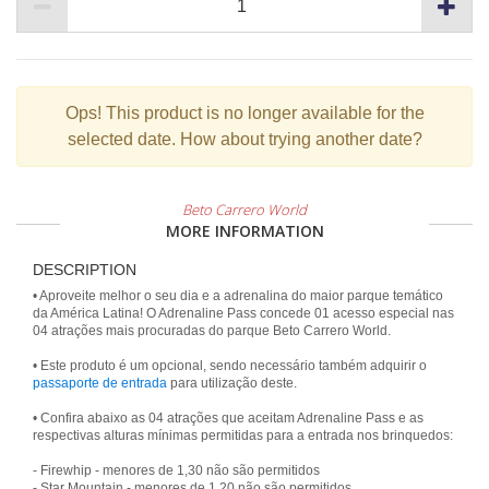
Ops!
This product is no longer available for the
selected date. How about trying another date?
Beto Carrero World
MORE INFORMATION
DESCRIPTION
• Aproveite melhor o seu dia e a adrenalina do maior parque temático
da América Latina! O Adrenaline Pass concede 01 acesso especial nas
04 atrações mais procuradas do parque Beto Carrero World.
• Este produto é um opcional, sendo necessário também adquirir o
passaporte de entrada
para utilização deste.
• Confira abaixo as 04 atrações que aceitam Adrenaline Pass e as
respectivas alturas mínimas permitidas para a entrada nos brinquedos:
- Firewhip - menores de 1,30 não são permitidos
- Star Mountain - menores de 1,20 não são permitidos