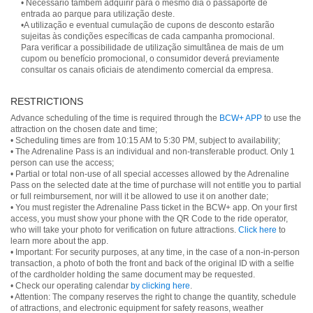
• Necessário também adquirir para o mesmo dia o passaporte de
entrada ao parque para utilização deste.
•A utilização e eventual cumulação de cupons de desconto estarão
sujeitas às condições específicas de cada campanha promocional.
Para verificar a possibilidade de utilização simultânea de mais de um
cupom ou benefício promocional, o consumidor deverá previamente
consultar os canais oficiais de atendimento comercial da empresa.
RESTRICTIONS
Advance scheduling of the time is required through the
BCW+ APP
to use the
attraction on the chosen date and time;
• Scheduling times are from 10:15 AM to 5:30 PM, subject to availability;
• The Adrenaline Pass is an individual and non-transferable product. Only 1
person can use the access;
• Partial or total non-use of all special accesses allowed by the Adrenaline
Pass on the selected date at the time of purchase will not entitle you to partial
or full reimbursement, nor will it be allowed to use it on another date;
• You must register the Adrenaline Pass ticket in the BCW+ app. On your first
access, you must show your phone with the QR Code to the ride operator,
who will take your photo for verification on future attractions.
Click here
to
learn more about the app.
• Important: For security purposes, at any time, in the case of a non-in-person
transaction, a photo of both the front and back of the original ID with a selfie
of the cardholder holding the same document may be requested.
• Check our operating calendar
by clicking here
.
• Attention: The company reserves the right to change the quantity, schedule
of attractions, and electronic equipment for safety reasons, weather