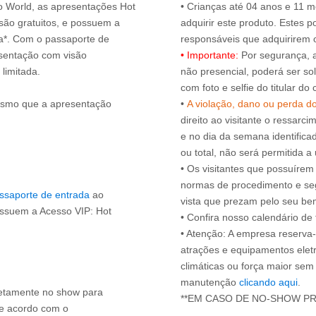
ro World, as apresentações Hot
• Crianças até 04 anos e 11
ão gratuitos, e possuem a
adquirir este produto. Estes
ça*. Com o passaporte de
esentação com visão
• Importante:
Por segurança, 
 limitada.
não presencial, poderá ser sol
com foto e selfie do titular 
esmo que a apresentação
•
A violação, dano ou perda d
direito ao visitante o ressarci
e no dia da semana identifica
ou total, não será permitida a 
• Os visitantes que possuíre
normas de procedimento e se
ssaporte de entrada
ao
vista que prezam pelo seu be
ossuem a Acesso VIP: Hot
• Confira nosso calendário d
• Atenção: A empresa reserva-s
atrações e equipamentos elet
climáticas ou força maior sem
manutenção
clicando aqui
.
iretamente no show para
de acordo com o