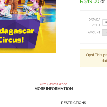
R$
49,00
or
DATA DA
1
VISITA
AMOUNT
«
Ops!
This pr
dat
2
9
1
2
Beto Carrero World
MORE INFORMATION
3
RESTRICTIONS