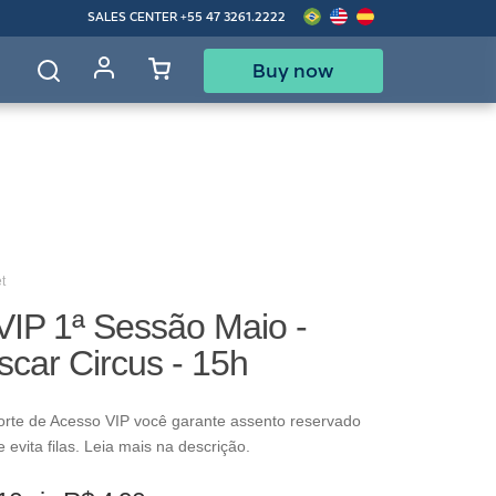
SALES CENTER
+55 47 3261.2222
Buy now
d
t
VIP 1ª Sessão Maio -
car Circus - 15h
rte de Acesso VIP você garante assento reservado
evita filas. Leia mais na descrição.