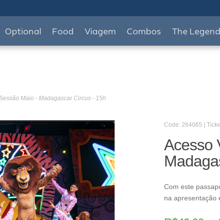
Optional
Food
Viagem
Combos
The Legen
 Sessão Maio - Madagascar Circus - 15h
Code: 264065 | Ticke
Acesso 
Madagas
Com este passapo
na apresentação e 