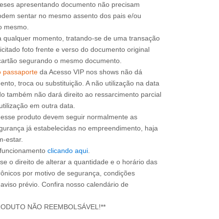
 meses apresentando documento não precisam
 podem sentar no mesmo assento dos pais e/ou
a qualquer momento, tratando-se de uma transação
icitado foto frente e verso do documento original
do cartão segurando o mesmo documento.
o passaporte
da Acesso VIP nos shows não dá
mento, troca ou substituição. A não utilização na data
do também não dará direito ao ressarcimento parcial
utilização em outra data.
m esse produto devem seguir normalmente as
gurança já estabelecidas no empreendimento, haja
m-estar.
e funcionamento
clicando aqui
.
e o direito de alterar a quantidade e o horário das
rônicos por motivo de segurança, condições
 aviso prévio. Confira nosso calendário de