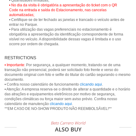
• No dia da visita é obrigatória a apresentação do ticket com o QR
Code na entrada e saída do Estacionamento, nas cancelas
automatizadas;
• Certifique-se de ter fechado as janelas e trancado o veículo antes de
entrar no Parque.
• Para utilização das vagas preferenciais no estacionamento é
obrigatória a apresentação da identificação correspondente de forma
visível no veículo. A disponibilidade dessas vagas é limitada e o uso
ocorre por ordem de chegada.
RESTRICTIONS
• Importante:
Por segurança, a qualquer momento, tratando-se de uma
transação não presencial, poderá ser solicitado foto frente e verso do
documento original com foto e selfie do titular do cartão segurando o mesmo
documento.
• Confira nosso calendário de funcionamento
clicando aqui
.
• Atenção: A empresa reserva-se o direito de alterar a quantidade e o horário
das atrações e equipamentos eletrônicos por motivo de segurança,
condições climáticas ou força maior sem aviso prévio. Confira nosso
calendário de manutenção
clicando aqui
.
**EM CASO DE NO-SHOW PRODUTO NÃO REEMBOLSÁVEL!**
Beto Carrero World
ALSO BUY