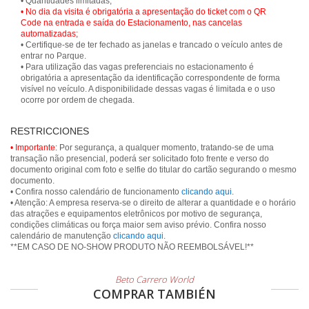
• No dia da visita é obrigatória a apresentação do ticket com o QR
Code na entrada e saída do Estacionamento, nas cancelas
automatizadas;
• Certifique-se de ter fechado as janelas e trancado o veículo antes de
entrar no Parque.
• Para utilização das vagas preferenciais no estacionamento é
obrigatória a apresentação da identificação correspondente de forma
visível no veículo. A disponibilidade dessas vagas é limitada e o uso
ocorre por ordem de chegada.
RESTRICCIONES
• Importante:
Por segurança, a qualquer momento, tratando-se de uma
transação não presencial, poderá ser solicitado foto frente e verso do
documento original com foto e selfie do titular do cartão segurando o mesmo
documento.
• Confira nosso calendário de funcionamento
clicando aqui
.
• Atenção: A empresa reserva-se o direito de alterar a quantidade e o horário
das atrações e equipamentos eletrônicos por motivo de segurança,
condições climáticas ou força maior sem aviso prévio. Confira nosso
calendário de manutenção
clicando aqui
.
**EM CASO DE NO-SHOW PRODUTO NÃO REEMBOLSÁVEL!**
Beto Carrero World
COMPRAR TAMBIÉN