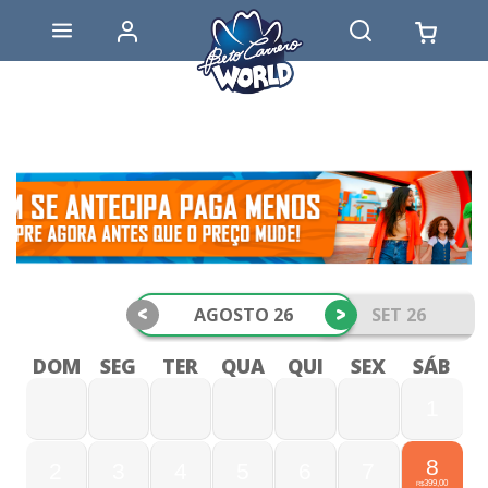
<
>
AGOSTO 26
SET 26
DOM
SEG
TER
QUA
QUI
SEX
SÁB
1
8
2
3
4
5
6
7
399,00
R$