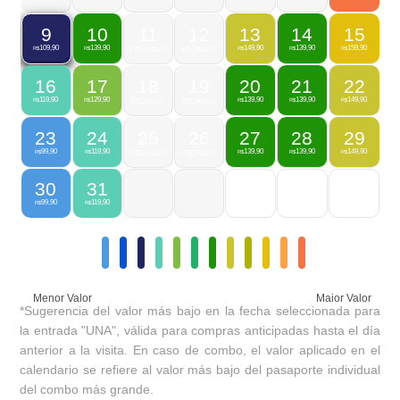
10
11
12
13
14
15
9
139,90
149,90
139,90
159,90
109,90
R$
FECHADO
FECHADO
R$
R$
R$
R$
16
17
18
19
20
21
22
119,90
129,90
139,90
139,90
149,90
R$
R$
FECHADO
FECHADO
R$
R$
R$
23
24
25
26
27
28
29
99,90
119,90
139,90
139,90
149,90
R$
R$
FECHADO
FECHADO
R$
R$
R$
30
31
99,90
119,90
R$
R$
Menor Valor
Maior Valor
*Sugerencia del valor más bajo en la fecha seleccionada para
la entrada "UNA", válida para compras anticipadas hasta el día
anterior a la visita. En caso de combo, el valor aplicado en el
calendario se refiere al valor más bajo del pasaporte individual
del combo más grande.