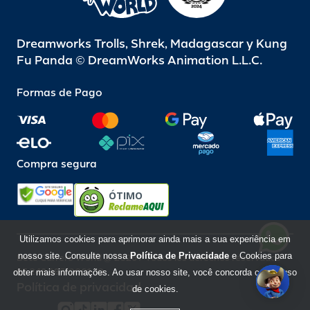
Dreamworks Trolls, Shrek, Madagascar y Kung
Fu Panda © DreamWorks Animation L.L.C.
Formas de Pago
Compra segura
ÓTIMO
Utilizamos cookies para aprimorar ainda mais a sua experiência em
nosso site. Consulte nossa
Política de Privacidade
e Cookies para
Beto Carrero World @ 2026 / Todos los derechos reservados
85.248.987/0001-10
obter mais informações. Ao usar nosso site, você concorda com o uso
Política de privacidad
de cookies.