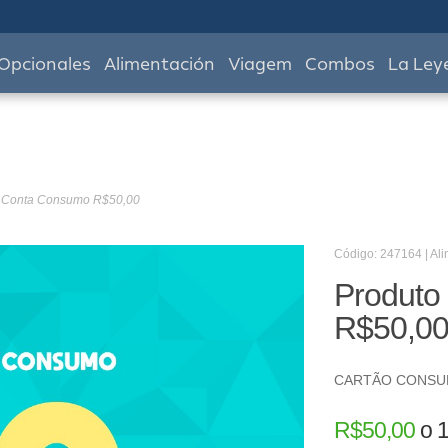
Opcionales
Alimentación
Viagem
Combos
La Ley
- Conta Consumo R$50,00
Código: 247164 | Al
Produto
R$50,0
CARTÃO CONS
R$
50,00
o
1