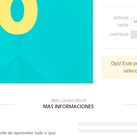
DATA DA
1
VISITA
CANTIDAD
«
Ops!
Este p
selecc
2
9
1
2
Beto Carrero World
MAS INFORMACIONES
3
te de aproveitar tudo o que