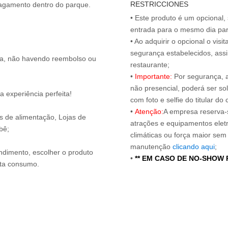
RESTRICCIONES
• Este produto é um opcional
entrada para o mesmo dia para
• Ao adquirir o opcional o vi
segurança estabelecidos, ass
ita, não havendo reembolso ou
restaurante;
•
Importante:
Por segurança, 
não presencial, poderá ser sol
 experiência perfeita!
com foto e selfie do titular 
•
Atenção:
A empresa reserva-s
os de alimentação, Lojas de
atrações e equipamentos elet
bê;
climáticas ou força maior sem
manutenção
clicando aqui
;
endimento, escolher o produto
•
** EM CASO DE NO-SHOW
nta consumo.