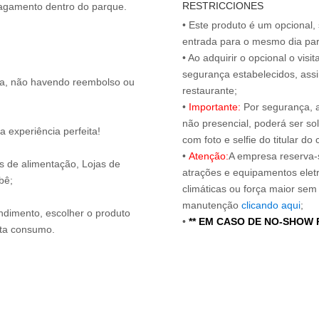
RESTRICCIONES
 pagamento dentro do parque.
• Este produto é um opcional
entrada para o mesmo dia para
• Ao adquirir o opcional o vi
segurança estabelecidos, ass
ita, não havendo reembolso ou
restaurante;
•
Importante:
Por segurança, 
não presencial, poderá ser sol
 experiência perfeita!
com foto e selfie do titular 
•
Atenção:
A empresa reserva-s
os de alimentação, Lojas de
atrações e equipamentos elet
bê;
climáticas ou força maior sem
manutenção
clicando aqui
;
endimento, escolher o produto
•
** EM CASO DE NO-SHOW
nta consumo.