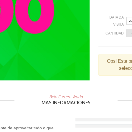
DATA DA
2
VISITA
CANTIDAD
«
Ops!
Este p
selecc
2
9
1
2
Beto Carrero World
MAS INFORMACIONES
3
te de aproveitar tudo o que