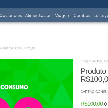
Opcionales
Alimentación
Viagem
Combos
La Ley
- Conta Consumo R$100,00
Código: 247165 | Al
Produto
R$100,
CARTÃO CONS
R$
100,00