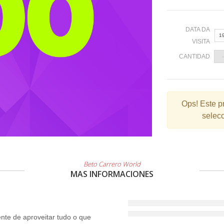
DATA DA
1
VISITA
CANTIDAD
«
Ops!
Este p
selecc
2
9
1
2
Beto Carrero World
MAS INFORMACIONES
3
te de aproveitar tudo o que