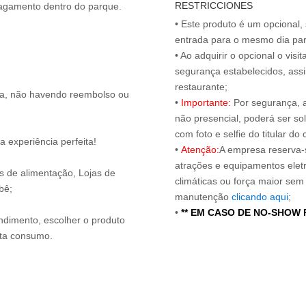
RESTRICCIONES
 pagamento dentro do parque.
• Este produto é um opcional
entrada para o mesmo dia para
• Ao adquirir o opcional o vi
segurança estabelecidos, ass
restaurante;
ita, não havendo reembolso ou
•
Importante:
Por segurança, 
não presencial, poderá ser sol
com foto e selfie do titular 
 experiência perfeita!
•
Atenção:
A empresa reserva-s
atrações e equipamentos elet
os de alimentação, Lojas de
climáticas ou força maior sem
bê;
manutenção
clicando aqui
;
•
** EM CASO DE NO-SHOW
endimento, escolher o produto
nta consumo.