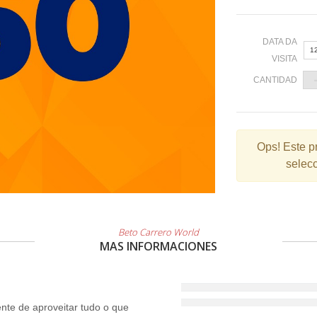
DATA DA
1
VISITA
CANTIDAD
«
Ops!
Este p
selecc
2
9
1
2
Beto Carrero World
MAS INFORMACIONES
3
te de aproveitar tudo o que