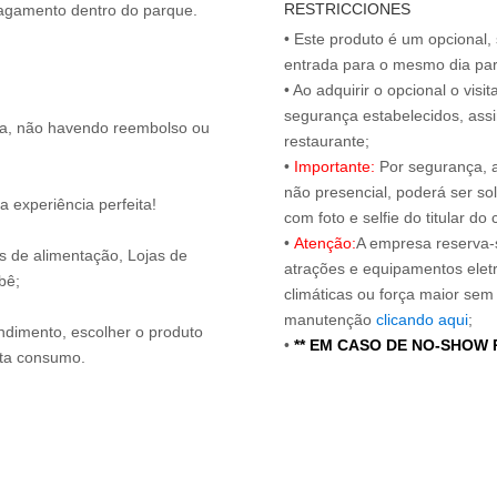
RESTRICCIONES
• Este produto é um opcional
entrada para o mesmo dia para
• Ao adquirir o opcional o vi
segurança estabelecidos, ass
ita, não havendo reembolso ou
restaurante;
•
Importante:
Por segurança, 
não presencial, poderá ser sol
 experiência perfeita!
com foto e selfie do titular 
•
Atenção:
A empresa reserva-s
os de alimentação, Lojas de
atrações e equipamentos elet
bê;
climáticas ou força maior sem
manutenção
clicando aqui
;
endimento, escolher o produto
•
** EM CASO DE NO-SHOW
nta consumo.