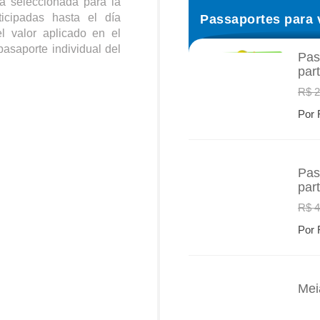
a seleccionada para la
Passaportes para 
icipadas hasta el día
l valor aplicado en el
pasaporte individual del
Pas
par
INFO
R$ 2
Por 
Pas
par
INFO
R$ 4
Por 
Mei
INFO