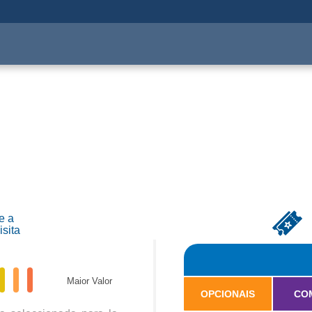
Opcionales
Alimentación
Viagem
Combos
La Ley
e a
isita
Maior Valor
OPCIONAIS
CO