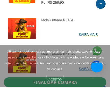
Por R$ 258,90
Meia Entrada 01 Dia
INFO
SAIBA MAIS
Utilizamos cookies para aprimorar ainda mais a sua experiência em
Meia Entrada 02 Dias
nosso site. Consulte nossa
Política de Privacidade
e Cookies para
INFO
obter mais informações. Ao usar nosso site, você concorda com o uso
SAIBA MAIS
de cookies.
ACEPTO
FINALIZAR COMPRA
Residentes de Santa Catarina
Agosto - 1 Dia
INFO
0
R$ 299,90
Por R$ 112,90