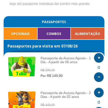
bajo del pasaporte individual del combo más grande.
PASSAPORTES
OPCIONAIS
COMBOS
ALIMENTAÇÃO
Passaportes para visita em 07/08/26
Passaporte de Acesso Agosto - 1
Dia - A partir de 06 anos
INFO
0
R$ 299,00
Por R$ 149,90
Passaporte de Acesso Agosto - 2
Dias - A partir de 02 anos
INFO
0
R$ 449,00