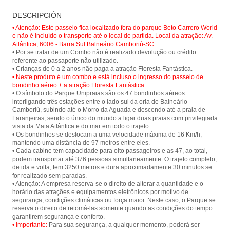
Paseo en teleférico en el Parque
Floresta Fantástica - Parque
DESCRIPCIÓN
Unipraias en Balneário Camboriú y
Unipraias
tener una vista panorámica de la
• Atenção: Este passeio fica localizado fora do parque Beto Carrero World
ciudad y sus hermosas playas.
e não é incluído o transporte até o local de partida. Local da atração: Av.
Atlântica, 6006 - Barra Sul Balneário Camboriú-SC.
• Por se tratar de um Combo não é realizado devolução ou crédito
referente ao passaporte não utilizado.
• Neste produto é um combo e está incluso o ingresso do passeio de
bondinho aéreo + a atração Floresta Fantástica.
• O símbolo do Parque Unipraias são os 47 bondinhos aéreos
interligando três estações entre o lado sul da orla de Balneário
Camboriú, subindo até o Morro da Aguada e descendo até a praia de
Laranjeiras, sendo o único do mundo a ligar duas praias com privilegiada
vista da Mata Atlântica e do mar em todo o trajeto.
• Os bondinhos se deslocam a uma velocidade máxima de 16 Km/h,
mantendo uma distância de 97 metros entre eles.
• Cada cabine tem capacidade para oito passageiros e as 47, ao total,
podem transportar até 376 pessoas simultaneamente. O trajeto completo,
de ida e volta, tem 3250 metros e dura aproximadamente 30 minutos se
for realizado sem paradas.
• Atenção: A empresa reserva-se o direito de alterar a quantidade e o
horário das atrações e equipamentos eletrônicos por motivo de
segurança, condições climáticas ou força maior. Neste caso, o Parque se
reserva o direito de retomá-las somente quando as condições do tempo
• Importante:
Para sua segurança, a qualquer momento, poderá ser