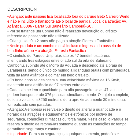
Paseo en teleférico en el Parque
Floresta Fantástica - Parque
DESCRIPCIÓN
Unipraias en Balneário Camboriú y
Unipraias
tener una vista panorámica de la
• Atenção: Este passeio fica localizado fora do parque Beto Carrero World
ciudad y sus hermosas playas.
e não é incluído o transporte até o local de partida. Local da atração: Av.
Atlântica, 6006 - Barra Sul Balneário Camboriú-SC.
• Por se tratar de um Combo não é realizado devolução ou crédito
referente ao passaporte não utilizado.
• Neste produto é um combo e está incluso o ingresso do passeio de
bondinho aéreo + a atração Floresta Fantástica.
• O símbolo do Parque Unipraias são os 47 bondinhos aéreos
interligando três estações entre o lado sul da orla de Balneário
Camboriú, subindo até o Morro da Aguada e descendo até a praia de
Laranjeiras, sendo o único do mundo a ligar duas praias com privilegiada
vista da Mata Atlântica e do mar em todo o trajeto.
• Os bondinhos se deslocam a uma velocidade máxima de 16 Km/h,
mantendo uma distância de 97 metros entre eles.
• Cada cabine tem capacidade para oito passageiros e as 47, ao total,
podem transportar até 376 pessoas simultaneamente. O trajeto completo,
de ida e volta, tem 3250 metros e dura aproximadamente 30 minutos se
for realizado sem paradas.
• Atenção: A empresa reserva-se o direito de alterar a quantidade e o
horário das atrações e equipamentos eletrônicos por motivo de
segurança, condições climáticas ou força maior. Neste caso, o Parque se
reserva o direito de retomá-las somente quando as condições do tempo
• Importante:
Para sua segurança, a qualquer momento, poderá ser