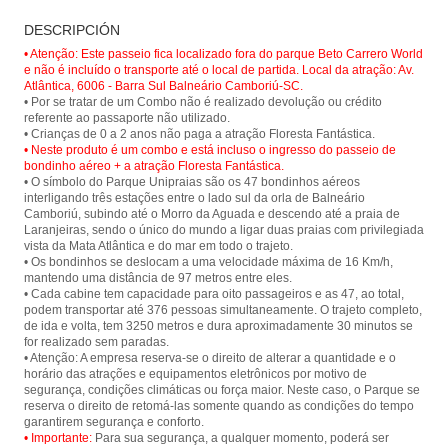
Paseo en teleférico en el Parque
Floresta Fantástica - Parque
DESCRIPCIÓN
Unipraias en Balneário Camboriú y
Unipraias
tener una vista panorámica de la
• Atenção: Este passeio fica localizado fora do parque Beto Carrero World
ciudad y sus hermosas playas.
e não é incluído o transporte até o local de partida. Local da atração: Av.
Atlântica, 6006 - Barra Sul Balneário Camboriú-SC.
• Por se tratar de um Combo não é realizado devolução ou crédito
referente ao passaporte não utilizado.
• Neste produto é um combo e está incluso o ingresso do passeio de
bondinho aéreo + a atração Floresta Fantástica.
• O símbolo do Parque Unipraias são os 47 bondinhos aéreos
interligando três estações entre o lado sul da orla de Balneário
Camboriú, subindo até o Morro da Aguada e descendo até a praia de
Laranjeiras, sendo o único do mundo a ligar duas praias com privilegiada
vista da Mata Atlântica e do mar em todo o trajeto.
• Os bondinhos se deslocam a uma velocidade máxima de 16 Km/h,
mantendo uma distância de 97 metros entre eles.
• Cada cabine tem capacidade para oito passageiros e as 47, ao total,
podem transportar até 376 pessoas simultaneamente. O trajeto completo,
de ida e volta, tem 3250 metros e dura aproximadamente 30 minutos se
for realizado sem paradas.
• Atenção: A empresa reserva-se o direito de alterar a quantidade e o
horário das atrações e equipamentos eletrônicos por motivo de
segurança, condições climáticas ou força maior. Neste caso, o Parque se
reserva o direito de retomá-las somente quando as condições do tempo
• Importante:
Para sua segurança, a qualquer momento, poderá ser