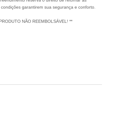
reendimento reserva o direito de retomar as
condições garantirem sua segurança e conforto.
 PRODUTO NÃO REEMBOLSÁVEL! **