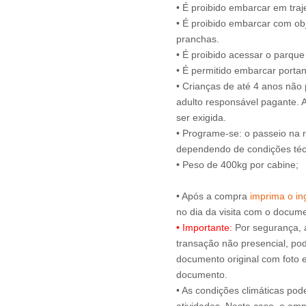
• É proibido embarcar em tra
• É proibido embarcar com obj
pranchas.
• É proibido acessar o parqu
• É permitido embarcar portan
• Crianças de até 4 anos nã
adulto responsável pagante.
ser exigida.
• Programe-se: o passeio na 
dependendo de condições técn
• Peso de 400kg por cabine;
• Após a compra
imprima o ing
• Importante:
Por segurança, 
transação não presencial, pode
documento original com foto e
documento.
• As condições climáticas pod