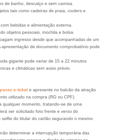
jes de banho, descalço e sem camisa.
etos tais como cadeiras de praia, coolers e
e com bebidas e alimentação externa.
do objetos pessoais, mochila e bolsa.
o pagam ingresso desde que acompanhadas de um
 A apresentação de documento comprobatório pode
roda gigante pode variar de 15 a 22 minutos
icas e climáticas sem aviso prévio.
resso e-ticket
e apresente no balcão da atração
a qualquer momento, tratando-se de uma
rá ser solicitado foto frente e verso do
 selfie do titular do cartão segurando o mesmo
erão determinar a interrupção temporária das