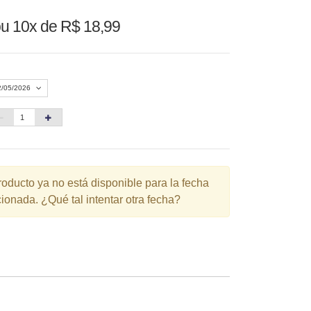
u 10x de R$ 18,99
2/05/2026
Agosto 2026
»
D
S
T
Q
Q
S
S
1
roducto ya no está disponible para la fecha
ionada. ¿Qué tal intentar otra fecha?
3
4
5
6
7
8
10
11
12
13
14
15
6
17
18
19
20
21
22
3
24
25
26
27
28
29
0
31