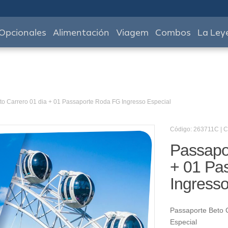
Opcionales
Alimentación
Viagem
Combos
La Ley
to Carrero 01 dia + 01 Passaporte Roda FG Ingresso Especial
Código: 263711C | 
Passapor
+ 01 Pa
Ingresso
Passaporte Beto 
Especial