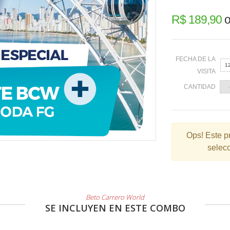
R$ 189,90
o
FECHA DE LA
1
VISITA
CANTIDAD
«
Ops!
Este p
selecc
2
9
1
2
Beto Carrero World
SE INCLUYEN EN ESTE COMBO
3