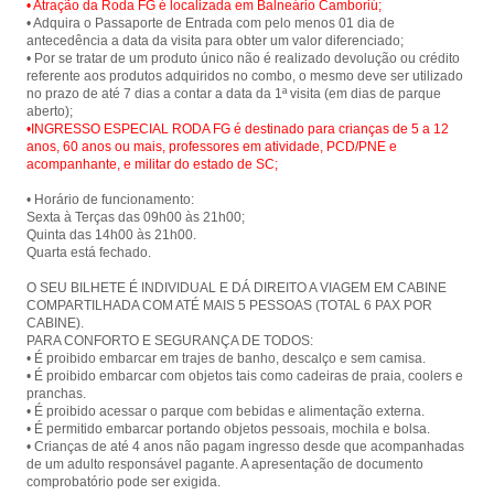
• Atração da Roda FG é localizada em Balneário Camboriú;
• Adquira o Passaporte de Entrada com pelo menos 01 dia de
antecedência a data da visita para obter um valor diferenciado;
• Por se tratar de um produto único não é realizado devolução ou crédito
referente aos produtos adquiridos no combo, o mesmo deve ser utilizado
no prazo de até 7 dias a contar a data da 1ª visita (em dias de parque
•INGRESSO ESPECIAL RODA FG é destinado para crianças de 5 a 12
anos, 60 anos ou mais, professores em atividade, PCD/PNE e
acompanhante, e militar do estado de SC;
• Horário de funcionamento:
Sexta à Terças das 09h00 às 21h00;
Quinta das 14h00 às 21h00.
Quarta está fechado.
O SEU BILHETE É INDIVIDUAL E DÁ DIREITO A VIAGEM EM CABINE
COMPARTILHADA COM ATÉ MAIS 5 PESSOAS (TOTAL 6 PAX POR
CABINE).
PARA CONFORTO E SEGURANÇA DE TODOS:
• É proibido embarcar em trajes de banho, descalço e sem camisa.
• É proibido embarcar com objetos tais como cadeiras de praia, coolers e
pranchas.
• É proibido acessar o parque com bebidas e alimentação externa.
• É permitido embarcar portando objetos pessoais, mochila e bolsa.
• Crianças de até 4 anos não pagam ingresso desde que acompanhadas
de um adulto responsável pagante. A apresentação de documento
comprobatório pode ser exigida.