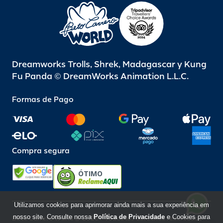
Dreamworks Trolls, Shrek, Madagascar y Kung
Fu Panda © DreamWorks Animation L.L.C.
Formas de Pago
Compra segura
ÓTIMO
Utilizamos cookies para aprimorar ainda mais a sua experiência em
nosso site. Consulte nossa
Política de Privacidade
e Cookies para
Beto Carrero World @ 2026 / Todos los derechos reservados