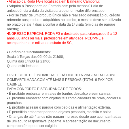
• Atração da Roda FG é localizada em Balneário Camboriú;
• Adquira o Passaporte de Entrada com pelo menos 01 dia de
antecedência a data da visita para obter um valor diferenciado;
• Por se tratar de um produto único não é realizado devolução ou crédito
referente aos produtos adquiridos no combo, o mesmo deve ser utilizado
no prazo de até 7 dias a contar a data da 1ª visita (em dias de parque
•INGRESSO ESPECIAL RODA FG é destinado para crianças de 5 a 12
anos, 60 anos ou mais, professores em atividade, PCD/PNE e
acompanhante, e militar do estado de SC;
• Horário de funcionamento:
Sexta à Terças das 09h00 às 21h00;
Quinta das 14h00 às 21h00.
Quarta está fechado.
O SEU BILHETE É INDIVIDUAL E DÁ DIREITO A VIAGEM EM CABINE
COMPARTILHADA COM ATÉ MAIS 5 PESSOAS (TOTAL 6 PAX POR
CABINE).
PARA CONFORTO E SEGURANÇA DE TODOS:
• É proibido embarcar em trajes de banho, descalço e sem camisa.
• É proibido embarcar com objetos tais como cadeiras de praia, coolers e
pranchas.
• É proibido acessar o parque com bebidas e alimentação externa.
• É permitido embarcar portando objetos pessoais, mochila e bolsa.
• Crianças de até 4 anos não pagam ingresso desde que acompanhadas
de um adulto responsável pagante. A apresentação de documento
comprobatório pode ser exigida.