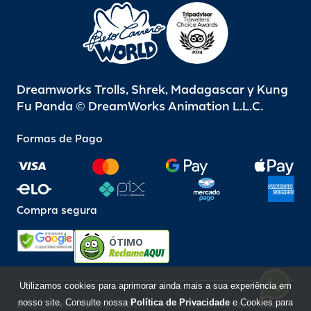
Dreamworks Trolls, Shrek, Madagascar y Kung
Fu Panda © DreamWorks Animation L.L.C.
Formas de Pago
Compra segura
ÓTIMO
Utilizamos cookies para aprimorar ainda mais a sua experiência em
nosso site. Consulte nossa
Política de Privacidade
e Cookies para
Beto Carrero World @ 2026 / Todos los derechos reservados