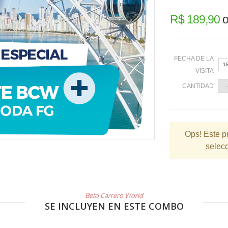
R$ 189,90
o
FECHA DE LA
1
VISITA
CANTIDAD
«
Ops!
Este p
selecc
2
9
1
2
Beto Carrero World
SE INCLUYEN EN ESTE COMBO
3