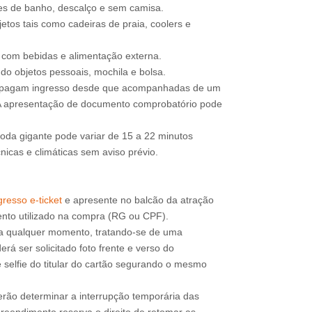
jes de banho, descalço e sem camisa.
etos tais como cadeiras de praia, coolers e
e com bebidas e alimentação externa.
do objetos pessoais, mochila e bolsa.
o pagam ingresso desde que acompanhadas de um
 A apresentação de documento comprobatório pode
roda gigante pode variar de 15 a 22 minutos
icas e climáticas sem aviso prévio.
resso e-ticket
e apresente no balcão da atração
a qualquer momento, tratando-se de uma
rá ser solicitado foto frente e verso do
 selfie do titular do cartão segurando o mesmo
erão determinar a interrupção temporária das