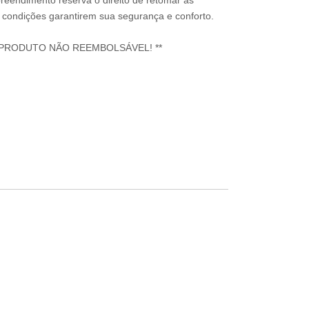
reendimento reserva o direito de retomar as
condições garantirem sua segurança e conforto.
 PRODUTO NÃO REEMBOLSÁVEL! **