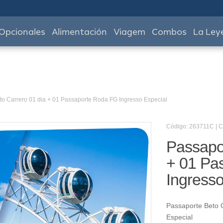
Opcionales
Alimentación
Viagem
Combos
La Ley
to Carrero 01 dia + 01 Passaporte Roda FG Ingresso Especial
Código: 263711C | 
Passapor
+ 01 Pa
Ingresso
Passaporte Beto 
Especial