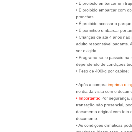
• É proibido embarcar em tra
• É proibido embarcar com obj
pranchas.
• É proibido acessar o parqu
• É permitido embarcar portan
• Crianças de até 4 anos nã
adulto responsável pagante.
ser exigida.
• Programe-se: o passeio na 
dependendo de condições técn
• Peso de 400kg por cabine;
• Após a compra
imprima o ing
• Importante:
Por segurança, 
transação não presencial, pode
documento original com foto e
documento.
• As condições climáticas pod