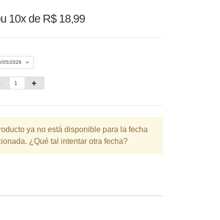
u 10x de R$ 18,99
8/05/2026
Agosto 2026
»
D
S
T
Q
Q
S
S
1
roducto ya no está disponible para la fecha
ionada. ¿Qué tal intentar otra fecha?
3
4
5
6
7
8
10
11
12
13
14
15
6
17
18
19
20
21
22
3
24
25
26
27
28
29
0
31