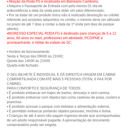
• Atração da Roda FG é localizada em Balneário Camboriú;
• Adquira o Passaporte de Entrada com pelo menos 01 dia de
antecedência a data da visita para obter um valor diferenciado;
• Por se tratar de um produto único não é realizado devolução ou crédito
referente aos produtos adquiridos no combo, o mesmo deve ser utilizado
no prazo de até 7 dias a contar a data da 1ª visita (em dias de parque
•INGRESSO ESPECIAL RODA FG é destinado para crianças de 5 a 12
anos, 60 anos ou mais, professores em atividade, PCD/PNE e
acompanhante, e militar do estado de SC;
• Horário de funcionamento:
Sexta à Terças das 09h00 às 21h00;
Quinta das 14h00 às 21h00.
Quarta está fechado.
O SEU BILHETE É INDIVIDUAL E DÁ DIREITO A VIAGEM EM CABINE
COMPARTILHADA COM ATÉ MAIS 5 PESSOAS (TOTAL 6 PAX POR
CABINE).
PARA CONFORTO E SEGURANÇA DE TODOS:
• É proibido embarcar em trajes de banho, descalço e sem camisa.
• É proibido embarcar com objetos tais como cadeiras de praia, coolers e
pranchas.
• É proibido acessar o parque com bebidas e alimentação externa.
• É permitido embarcar portando objetos pessoais, mochila e bolsa.
• Crianças de até 4 anos não pagam ingresso desde que acompanhadas
de um adulto responsável pagante. A apresentação de documento
comprobatório pode ser exigida.