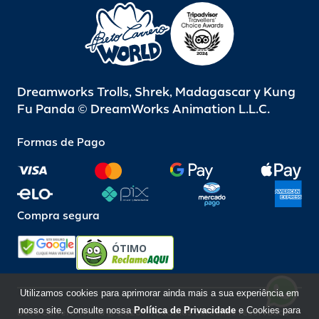
Dreamworks Trolls, Shrek, Madagascar y Kung
Fu Panda © DreamWorks Animation L.L.C.
Formas de Pago
Compra segura
ÓTIMO
Utilizamos cookies para aprimorar ainda mais a sua experiência em
nosso site. Consulte nossa
Política de Privacidade
e Cookies para
Beto Carrero World @ 2026 / Todos los derechos reservados