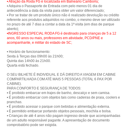
• Atração da Roda FG é localizada em Balneário Camboriú;
• Adquira o Passaporte de Entrada com pelo menos 01 dia de
antecedência a data da visita para obter um valor diferenciado;
• Por se tratar de um produto único não é realizado devolução ou crédito
referente aos produtos adquiridos no combo, o mesmo deve ser utilizado
no prazo de até 7 dias a contar a data da 1ª visita (em dias de parque
•INGRESSO ESPECIAL RODA FG é destinado para crianças de 5 a 12
anos, 60 anos ou mais, professores em atividade, PCD/PNE e
acompanhante, e militar do estado de SC;
• Horário de funcionamento:
Sexta à Terças das 09h00 às 21h00;
Quinta das 14h00 às 21h00.
Quarta está fechado.
O SEU BILHETE É INDIVIDUAL E DÁ DIREITO A VIAGEM EM CABINE
COMPARTILHADA COM ATÉ MAIS 5 PESSOAS (TOTAL 6 PAX POR
CABINE).
PARA CONFORTO E SEGURANÇA DE TODOS:
• É proibido embarcar em trajes de banho, descalço e sem camisa.
• É proibido embarcar com objetos tais como cadeiras de praia, coolers e
pranchas.
• É proibido acessar o parque com bebidas e alimentação externa.
• É permitido embarcar portando objetos pessoais, mochila e bolsa.
• Crianças de até 4 anos não pagam ingresso desde que acompanhadas
de um adulto responsável pagante. A apresentação de documento
comprobatório pode ser exigida.