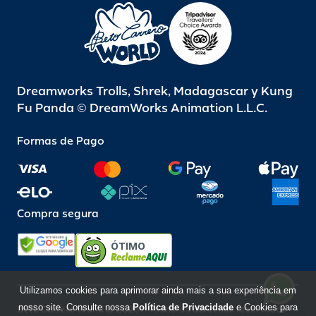
Dreamworks Trolls, Shrek, Madagascar y Kung
Fu Panda © DreamWorks Animation L.L.C.
Formas de Pago
Compra segura
ÓTIMO
Utilizamos cookies para aprimorar ainda mais a sua experiência em
nosso site. Consulte nossa
Política de Privacidade
e Cookies para
Beto Carrero World @ 2026 / Todos los derechos reservados