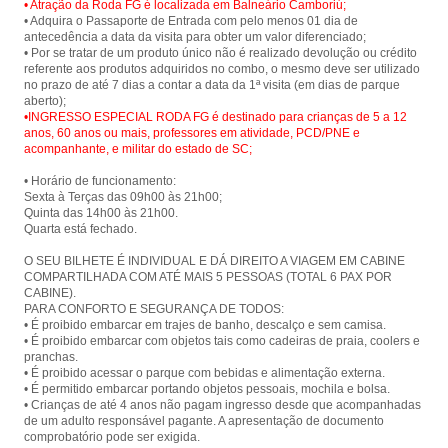
• Atração da Roda FG é localizada em Balneário Camboriú;
• Adquira o Passaporte de Entrada com pelo menos 01 dia de
antecedência a data da visita para obter um valor diferenciado;
• Por se tratar de um produto único não é realizado devolução ou crédito
referente aos produtos adquiridos no combo, o mesmo deve ser utilizado
no prazo de até 7 dias a contar a data da 1ª visita (em dias de parque
•INGRESSO ESPECIAL RODA FG é destinado para crianças de 5 a 12
anos, 60 anos ou mais, professores em atividade, PCD/PNE e
acompanhante, e militar do estado de SC;
• Horário de funcionamento:
Sexta à Terças das 09h00 às 21h00;
Quinta das 14h00 às 21h00.
Quarta está fechado.
O SEU BILHETE É INDIVIDUAL E DÁ DIREITO A VIAGEM EM CABINE
COMPARTILHADA COM ATÉ MAIS 5 PESSOAS (TOTAL 6 PAX POR
CABINE).
PARA CONFORTO E SEGURANÇA DE TODOS:
• É proibido embarcar em trajes de banho, descalço e sem camisa.
• É proibido embarcar com objetos tais como cadeiras de praia, coolers e
pranchas.
• É proibido acessar o parque com bebidas e alimentação externa.
• É permitido embarcar portando objetos pessoais, mochila e bolsa.
• Crianças de até 4 anos não pagam ingresso desde que acompanhadas
de um adulto responsável pagante. A apresentação de documento
comprobatório pode ser exigida.