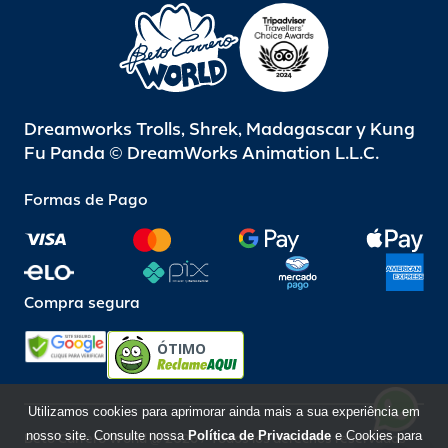
Dreamworks Trolls, Shrek, Madagascar y Kung
Fu Panda © DreamWorks Animation L.L.C.
Formas de Pago
Compra segura
ÓTIMO
Utilizamos cookies para aprimorar ainda mais a sua experiência em
nosso site. Consulte nossa
Política de Privacidade
e Cookies para
Beto Carrero World @ 2026 / Todos los derechos reservados