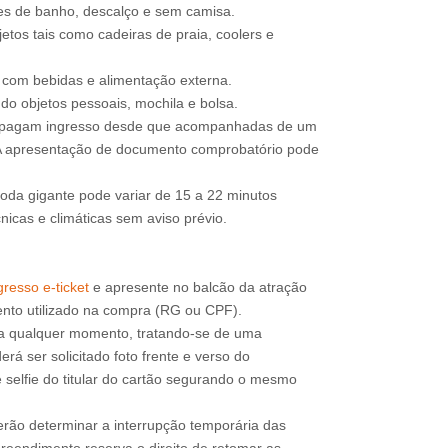
jes de banho, descalço e sem camisa.
etos tais como cadeiras de praia, coolers e
e com bebidas e alimentação externa.
do objetos pessoais, mochila e bolsa.
o pagam ingresso desde que acompanhadas de um
 A apresentação de documento comprobatório pode
roda gigante pode variar de 15 a 22 minutos
icas e climáticas sem aviso prévio.
resso e-ticket
e apresente no balcão da atração
a qualquer momento, tratando-se de uma
rá ser solicitado foto frente e verso do
 selfie do titular do cartão segurando o mesmo
erão determinar a interrupção temporária das