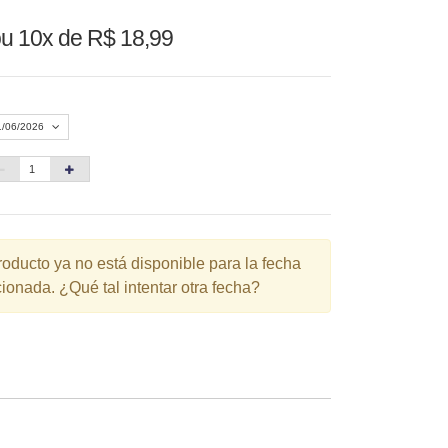
u 10x de R$ 18,99
1/06/2026
Agosto 2026
»
D
S
T
Q
Q
S
S
1
roducto ya no está disponible para la fecha
ionada. ¿Qué tal intentar otra fecha?
3
4
5
6
7
8
10
11
12
13
14
15
6
17
18
19
20
21
22
3
24
25
26
27
28
29
0
31