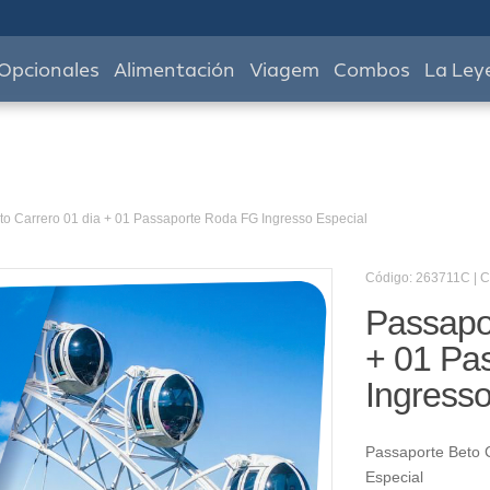
Opcionales
Alimentación
Viagem
Combos
La Ley
to Carrero 01 dia + 01 Passaporte Roda FG Ingresso Especial
Código: 263711C | 
Passapor
+ 01 Pa
Ingresso
Passaporte Beto 
Especial