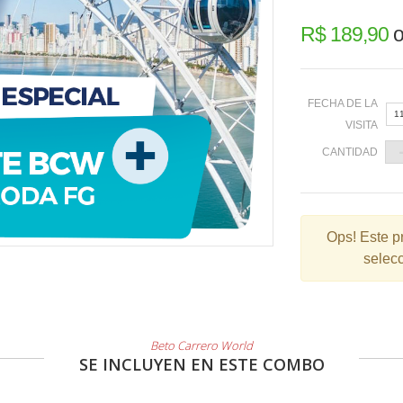
R$ 189,90
o
FECHA DE LA
1
VISITA
CANTIDAD
«
Ops!
Este p
selecc
2
9
1
2
Beto Carrero World
SE INCLUYEN EN ESTE COMBO
3