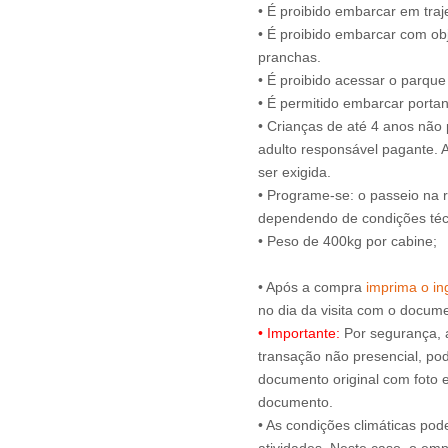
• É proibido embarcar em tra
• É proibido embarcar com obj
pranchas.
• É proibido acessar o parqu
• É permitido embarcar portan
• Crianças de até 4 anos nã
adulto responsável pagante.
ser exigida.
• Programe-se: o passeio na 
dependendo de condições técn
• Peso de 400kg por cabine;
• Após a compra
imprima o ing
• Importante:
Por segurança, 
transação não presencial, pode
documento original com foto e
documento.
• As condições climáticas pod