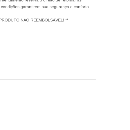
reendimento reserva o direito de retomar as
condições garantirem sua segurança e conforto.
 PRODUTO NÃO REEMBOLSÁVEL! **