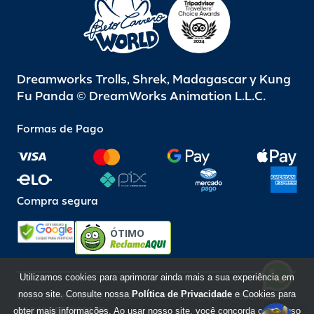
Dreamworks Trolls, Shrek, Madagascar y Kung
Fu Panda © DreamWorks Animation L.L.C.
Formas de Pago
Compra segura
ÓTIMO
Utilizamos cookies para aprimorar ainda mais a sua experiência em
nosso site. Consulte nossa
Política de Privacidade
e Cookies para
Beto Carrero World @ 2026 / Todos los derechos reservados
85.248.987/0001-10
obter mais informações. Ao usar nosso site, você concorda com o uso