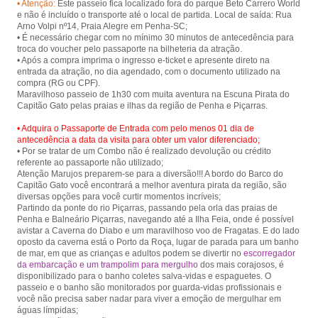
• Atenção:
Este passeio fica localizado fora do parque Beto Carrero World
Piçarras.
e não é incluído o transporte até o local de partida. Local de saída: Rua
Arno Volpi nº14, Praia Alegre em Penha-SC;
• É necessário chegar com no mínimo 30 minutos de antecedência para
troca do voucher pelo passaporte na bilheteria da atração.
• Após a compra imprima o ingresso e-ticket e apresente direto na
entrada da atração, no dia agendado, com o documento utilizado na
compra (RG ou CPF).
Maravilhoso passeio de 1h30 com muita aventura na Escuna Pirata do
• Adquira o Passaporte de Entrada com pelo menos 01 dia de
antecedência a data da visita para obter um valor diferenciado;
• Por se tratar de um Combo não é realizado devolução ou crédito
referente ao passaporte não utilizado;
Atenção Marujos preparem-se para a diversão!!! A bordo do Barco do
Capitão Gato você encontrará a melhor aventura pirata da região, são
diversas opções para você curtir momentos incríveis;
Partindo da ponte do rio Piçarras, passando pela orla das praias de
Penha e Balneário Piçarras, navegando até a Ilha Feia, onde é possível
avistar a Caverna do Diabo e um maravilhoso voo de Fragatas. E do lado
oposto da caverna está o Porto da Roça, lugar de parada para um banho
de mar, em que as crianças e adultos podem se divertir no
escorregador
da embarcação e um trampolim para mergulho
dos mais corajosos, é
disponibilizado para o banho coletes salva-vidas e espaguetes. O
passeio e o banho são monitorados por guarda-vidas profissionais e
você não precisa saber nadar para viver a emoção de mergulhar em
águas límpidas;