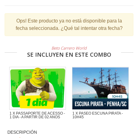
Ops!
Este producto ya no está disponible para la
fecha seleccionada. ¿Qué tal intentar otra fecha?
Beto Carrero World
SE INCLUYEN EN ESTE COMBO
1 X PASSAPORTE DE ACESSO -
1 X PASEO ESCUNA PIRATA -
1 DIA - A PARTIR DE 02 ANOS
10H45
Maravilloso paseo de 1h30 con
mucha aventura en la Escuna Pirata
DESCRIPCIÓN
del Capitán Gato por las playas e
islas de la región de Penha y