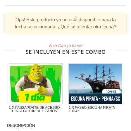
Ops!
Este producto ya no está disponible para la
fecha seleccionada. ¿Qué tal intentar otra fecha?
Beto Carrero World
SE INCLUYEN EN ESTE COMBO
1 X PASSAPORTE DE ACESSO -
1 X PASEO ESCUNA PIRATA -
1 DIA - A PARTIR DE 02 ANOS
10H45
Maravilloso paseo de 1h30 con
mucha aventura en la Escuna Pirata
DESCRIPCIÓN
del Capitán Gato por las playas e
islas de la región de Penha y