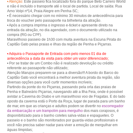
• Atenção:
Este passeio fica localizado fora do parque Beto Carrero World
Piçarras.
e não é incluído o transporte até o local de partida. Local de saída: Rua
Arno Volpi nº14, Praia Alegre em Penha-SC;
• É necessário chegar com no mínimo 30 minutos de antecedência para
troca do voucher pelo passaporte na bilheteria da atração.
• Após a compra imprima o ingresso e-ticket e apresente direto na
entrada da atração, no dia agendado, com o documento utilizado na
compra (RG ou CPF).
Maravilhoso passeio de 1h30 com muita aventura na Escuna Pirata do
• Adquira o Passaporte de Entrada com pelo menos 01 dia de
antecedência a data da visita para obter um valor diferenciado;
• Por se tratar de um Combo não é realizado devolução ou crédito
referente ao passaporte não utilizado;
Atenção Marujos preparem-se para a diversão!!! A bordo do Barco do
Capitão Gato você encontrará a melhor aventura pirata da região, são
diversas opções para você curtir momentos incríveis;
Partindo da ponte do rio Piçarras, passando pela orla das praias de
Penha e Balneário Piçarras, navegando até a Ilha Feia, onde é possível
avistar a Caverna do Diabo e um maravilhoso voo de Fragatas. E do lado
oposto da caverna está o Porto da Roça, lugar de parada para um banho
de mar, em que as crianças e adultos podem se divertir no
escorregador
da embarcação e um trampolim para mergulho
dos mais corajosos, é
disponibilizado para o banho coletes salva-vidas e espaguetes. O
passeio e o banho são monitorados por guarda-vidas profissionais e
você não precisa saber nadar para viver a emoção de mergulhar em
águas límpidas;