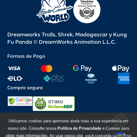
Dreamworks Trolls, Shrek, Madagascar y Kung
Fu Panda © DreamWorks Animation L.L.C.
Formas de Pago
Compra segura
ÓTIMO
Utilizamos cookies para aprimorar ainda mais a sua experiência em
nosso site. Consulte nossa
Política de Privacidade
e Cookies para
Beto Carrero World @ 2026 / Todos los derechos reservados
85.248.987/0001-10
obter mais informações. Ao usar nosso site, você concorda com o uso