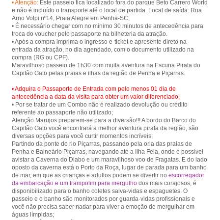
• Atenção:
Este passeio fica localizado fora do parque Beto Carrero World
Piçarras.
e não é incluído o transporte até o local de partida. Local de saída: Rua
Arno Volpi nº14, Praia Alegre em Penha-SC;
• É necessário chegar com no mínimo 30 minutos de antecedência para
troca do voucher pelo passaporte na bilheteria da atração.
• Após a compra imprima o ingresso e-ticket e apresente direto na
entrada da atração, no dia agendado, com o documento utilizado na
compra (RG ou CPF).
Maravilhoso passeio de 1h30 com muita aventura na Escuna Pirata do
• Adquira o Passaporte de Entrada com pelo menos 01 dia de
antecedência a data da visita para obter um valor diferenciado;
• Por se tratar de um Combo não é realizado devolução ou crédito
referente ao passaporte não utilizado;
Atenção Marujos preparem-se para a diversão!!! A bordo do Barco do
Capitão Gato você encontrará a melhor aventura pirata da região, são
diversas opções para você curtir momentos incríveis;
Partindo da ponte do rio Piçarras, passando pela orla das praias de
Penha e Balneário Piçarras, navegando até a Ilha Feia, onde é possível
avistar a Caverna do Diabo e um maravilhoso voo de Fragatas. E do lado
oposto da caverna está o Porto da Roça, lugar de parada para um banho
de mar, em que as crianças e adultos podem se divertir no
escorregador
da embarcação e um trampolim para mergulho
dos mais corajosos, é
disponibilizado para o banho coletes salva-vidas e espaguetes. O
passeio e o banho são monitorados por guarda-vidas profissionais e
você não precisa saber nadar para viver a emoção de mergulhar em
águas límpidas;