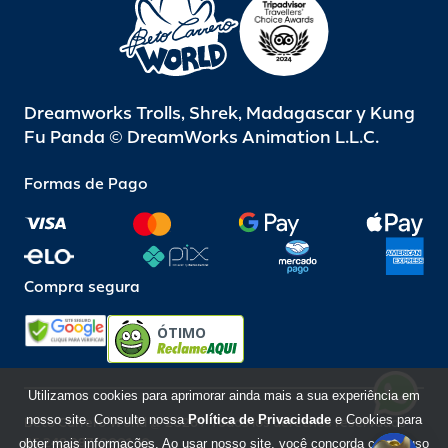
Dreamworks Trolls, Shrek, Madagascar y Kung
Fu Panda © DreamWorks Animation L.L.C.
Formas de Pago
Compra segura
ÓTIMO
Utilizamos cookies para aprimorar ainda mais a sua experiência em
nosso site. Consulte nossa
Política de Privacidade
e Cookies para
Beto Carrero World @ 2026 / Todos los derechos reservados
85.248.987/0001-10
obter mais informações. Ao usar nosso site, você concorda com o uso