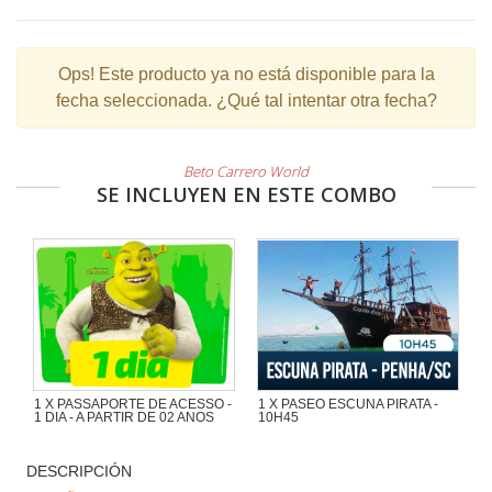
Ops!
Este producto ya no está disponible para la
fecha seleccionada. ¿Qué tal intentar otra fecha?
Beto Carrero World
SE INCLUYEN EN ESTE COMBO
1 X PASSAPORTE DE ACESSO -
1 X PASEO ESCUNA PIRATA -
1 DIA - A PARTIR DE 02 ANOS
10H45
Maravilloso paseo de 1h30 con
mucha aventura en la Escuna Pirata
DESCRIPCIÓN
del Capitán Gato por las playas e
islas de la región de Penha y