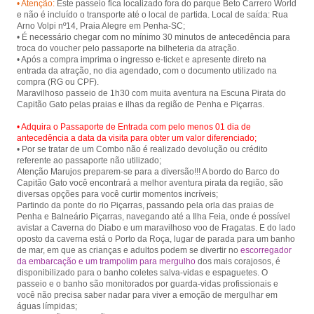
• Atenção:
Este passeio fica localizado fora do parque Beto Carrero World
Piçarras.
e não é incluído o transporte até o local de partida. Local de saída: Rua
Arno Volpi nº14, Praia Alegre em Penha-SC;
• É necessário chegar com no mínimo 30 minutos de antecedência para
troca do voucher pelo passaporte na bilheteria da atração.
• Após a compra imprima o ingresso e-ticket e apresente direto na
entrada da atração, no dia agendado, com o documento utilizado na
compra (RG ou CPF).
Maravilhoso passeio de 1h30 com muita aventura na Escuna Pirata do
• Adquira o Passaporte de Entrada com pelo menos 01 dia de
antecedência a data da visita para obter um valor diferenciado;
• Por se tratar de um Combo não é realizado devolução ou crédito
referente ao passaporte não utilizado;
Atenção Marujos preparem-se para a diversão!!! A bordo do Barco do
Capitão Gato você encontrará a melhor aventura pirata da região, são
diversas opções para você curtir momentos incríveis;
Partindo da ponte do rio Piçarras, passando pela orla das praias de
Penha e Balneário Piçarras, navegando até a Ilha Feia, onde é possível
avistar a Caverna do Diabo e um maravilhoso voo de Fragatas. E do lado
oposto da caverna está o Porto da Roça, lugar de parada para um banho
de mar, em que as crianças e adultos podem se divertir no
escorregador
da embarcação e um trampolim para mergulho
dos mais corajosos, é
disponibilizado para o banho coletes salva-vidas e espaguetes. O
passeio e o banho são monitorados por guarda-vidas profissionais e
você não precisa saber nadar para viver a emoção de mergulhar em
águas límpidas;