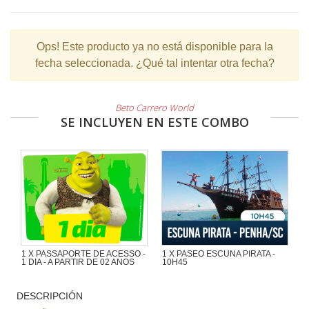
Ops!
Este producto ya no está disponible para la
fecha seleccionada. ¿Qué tal intentar otra fecha?
Beto Carrero World
SE INCLUYEN EN ESTE COMBO
1 X PASSAPORTE DE ACESSO -
1 X PASEO ESCUNA PIRATA -
1 DIA - A PARTIR DE 02 ANOS
10H45
Maravilloso paseo de 1h30 con
mucha aventura en la Escuna Pirata
DESCRIPCIÓN
del Capitán Gato por las playas e
islas de la región de Penha y