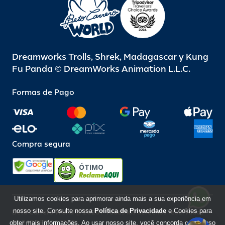
Dreamworks Trolls, Shrek, Madagascar y Kung
Fu Panda © DreamWorks Animation L.L.C.
Formas de Pago
Compra segura
ÓTIMO
Utilizamos cookies para aprimorar ainda mais a sua experiência em
nosso site. Consulte nossa
Política de Privacidade
e Cookies para
Beto Carrero World @ 2026 / Todos los derechos reservados
85.248.987/0001-10
obter mais informações. Ao usar nosso site, você concorda com o uso