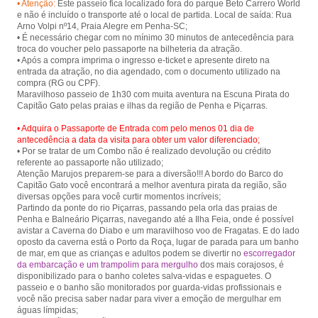
• Atenção:
Este passeio fica localizado fora do parque Beto Carrero World
Piçarras.
e não é incluído o transporte até o local de partida. Local de saída: Rua
Arno Volpi nº14, Praia Alegre em Penha-SC;
• É necessário chegar com no mínimo 30 minutos de antecedência para
troca do voucher pelo passaporte na bilheteria da atração.
• Após a compra imprima o ingresso e-ticket e apresente direto na
entrada da atração, no dia agendado, com o documento utilizado na
compra (RG ou CPF).
Maravilhoso passeio de 1h30 com muita aventura na Escuna Pirata do
• Adquira o Passaporte de Entrada com pelo menos 01 dia de
antecedência a data da visita para obter um valor diferenciado;
• Por se tratar de um Combo não é realizado devolução ou crédito
referente ao passaporte não utilizado;
Atenção Marujos preparem-se para a diversão!!! A bordo do Barco do
Capitão Gato você encontrará a melhor aventura pirata da região, são
diversas opções para você curtir momentos incríveis;
Partindo da ponte do rio Piçarras, passando pela orla das praias de
Penha e Balneário Piçarras, navegando até a Ilha Feia, onde é possível
avistar a Caverna do Diabo e um maravilhoso voo de Fragatas. E do lado
oposto da caverna está o Porto da Roça, lugar de parada para um banho
de mar, em que as crianças e adultos podem se divertir no
escorregador
da embarcação e um trampolim para mergulho
dos mais corajosos, é
disponibilizado para o banho coletes salva-vidas e espaguetes. O
passeio e o banho são monitorados por guarda-vidas profissionais e
você não precisa saber nadar para viver a emoção de mergulhar em
águas límpidas;