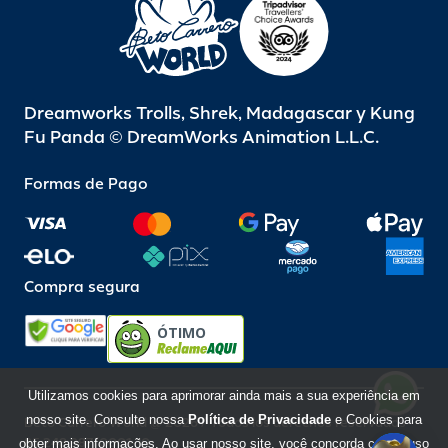
Dreamworks Trolls, Shrek, Madagascar y Kung
Fu Panda © DreamWorks Animation L.L.C.
Formas de Pago
Compra segura
ÓTIMO
Utilizamos cookies para aprimorar ainda mais a sua experiência em
nosso site. Consulte nossa
Política de Privacidade
e Cookies para
Beto Carrero World @ 2026 / Todos los derechos reservados
85.248.987/0001-10
obter mais informações. Ao usar nosso site, você concorda com o uso