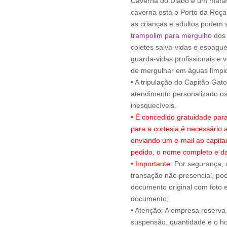
Caverna do Diabo e um maravi
caverna está o Porto da Roça
as crianças e adultos podem s
trampolim para mergulho
dos 
coletes salva-vidas e espagu
guarda-vidas profissionais e 
de mergulhar em águas límpi
• A tripulação do Capitão Gat
atendimento personalizado 
• É concedido gratuidade par
para a cortesia é necessário
enviando um e-mail ao capit
pedido, o nome completo e da
• Importante:
Por segurança, 
transação não presencial, pode
documento original com foto e
documento;
• Atenção: A empresa reserva-s
suspensão, quantidade e o ho