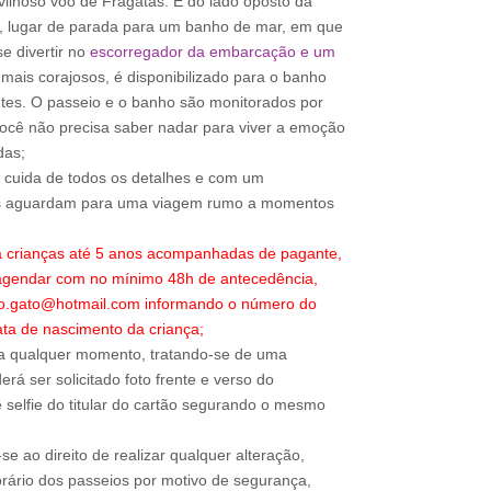
lhoso voo de Fragatas. E do lado oposto da
, lugar de parada para um banho de mar, em que
e divertir no
escorregador da embarcação e um
mais corajosos, é disponibilizado para o banho
etes. O passeio e o banho são monitorados por
você não precisa saber nadar para viver a emoção
das;
o cuida de todos os detalhes e com um
os aguardam para uma viagem rumo a momentos
a crianças até 5 anos acompanhadas de pagante,
 agendar com no mínimo 48h de antecedência,
ao.gato@hotmail.com informando o número do
ta de nascimento da criança;
a qualquer momento, tratando-se de uma
rá ser solicitado foto frente e verso do
 selfie do titular do cartão segurando o mesmo
e ao direito de realizar qualquer alteração,
rário dos passeios por motivo de segurança,