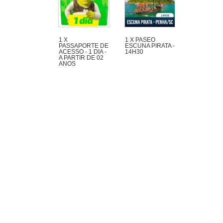
1 X
1 X PASEO
PASSAPORTE DE
ESCUNA PIRATA -
ACESSO - 1 DIA -
14H30
A PARTIR DE 02
ANOS
Maravilloso paseo
de 1h30 con mucha
aventura en la
Escuna Pirata del
Capitán Gato por las
playas e islas de la
región de Penha y
Piçarras.