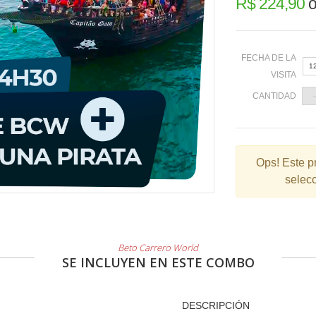
R$ 224,90
o
FECHA DE LA
1
VISITA
CANTIDAD
«
Ops!
Este p
selecc
2
9
1
2
Beto Carrero World
SE INCLUYEN EN ESTE COMBO
3
DESCRIPCIÓN