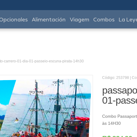
Opcionales
Alimentación
Viagem
Combos
La Ley
to-carrero-01-dia-01-passeio-escuna-pirata-14h30
Código: 253798 | C
passapor
01-pass
Combo Passaporte
às 14H30