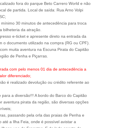
ocalizado fora do parque Beto Carrero World e não
local de partida. Local de saída: Rua Arno Volpi
-SC;
 mínimo 30 minutos de antecedência para troca
 bilheteria da atração.
resso e-ticket e apresente direto na entrada da
om o documento utilizado na compra (RG ou CPF).
com muita aventura na Escuna Pirata do Capitão
trada com pelo menos 01 dia de antecedência a
alor diferenciado;
ão é realizado devolução ou crédito referente ao
para a diversão!!! A bordo do Barco do Capitão
r aventura pirata da região, são diversas opções
ríveis;
rras, passando pela orla das praias de Penha e
até a Ilha Feia, onde é possível avistar a