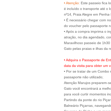
• Atenção:
Este passeio fica l
é incluído o transporte até o 
nº14, Praia Alegre em Penha
• É necessário chegar com no
do voucher pelo passaporte na
• Após a compra imprima o ing
atração, no dia agendado, c
Maravilhoso passeio de 1h30 
• Adquira o Passaporte de En
data da visita para obter um v
• Por se tratar de um Combo n
passaporte não utilizado;
Atenção Marujos preparem-se 
Gato você encontrará a melho
para você curtir momentos inc
Partindo da ponte do rio Piça
Balneário Piçarras, navegando 