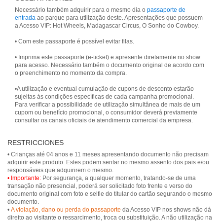
Necessário também adquirir para o mesmo dia o
passaporte de
entrada
ao parque para utilização deste. Apresentações que possuem
a Acesso VIP: Hot Wheels, Madagascar Circus, O Sonho do Cowboy.
• Com este passaporte é possível evitar filas.
• Imprima este passaporte (e-ticket) e apresente diretamente no show
para acesso. Necessário também o documento original de acordo com
o preenchimento no momento da compra.
•A utilização e eventual cumulação de cupons de desconto estarão
sujeitas às condições específicas de cada campanha promocional.
Para verificar a possibilidade de utilização simultânea de mais de um
cupom ou benefício promocional, o consumidor deverá previamente
RESTRICCIONES
• Crianças até 04 anos e 11 meses apresentando documento não precisam
adquirir este produto. Estes podem sentar no mesmo assento dos pais e/ou
• Importante:
Por segurança, a qualquer momento, tratando-se de uma
transação não presencial, poderá ser solicitado foto frente e verso do
documento original com foto e selfie do titular do cartão segurando o mesmo
documento.
•
A violação, dano ou perda do passaporte
da Acesso VIP nos shows não dá
direito ao visitante o ressarcimento, troca ou substituição. A não utilização na