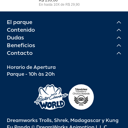
En hasta 10X de R$ 29,90
El parque
Contenido
Dudas
Beneficios
Contacto
Horario de Apertura
Parque - 10h às 20h
Dreamworks Trolls, Shrek, Madagascar y Kung
Fu Panda © DreamWorks Animation L.L.C.