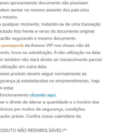
 meses apresentando documento não precisam
 podem sentar no mesmo assento dos pais e/ou
a qualquer momento, tratando-se de uma transação
icitado foto frente e verso do documento original
do cartão segurando o mesmo documento.
o passaporte
da Acesso VIP nos shows não dá
mento, troca ou substituição. A não utilização na data
do também não dará direito ao ressarcimento parcial
utilização em outra data.
m esse produto devem seguir normalmente as
gurança já estabelecidas no empreendimento, haja
m-estar.
e funcionamento
clicando aqui
.
e o direito de alterar a quantidade e o horário das
rônicos por motivo de segurança, condições
 aviso prévio. Confira nosso calendário de