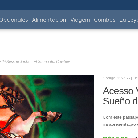
Opcionales
Alimentación
Viagem
Combos
La Ley
P 1ª Sessão Junho - El Sueño del Cowboy
Código: 259456 | Tic
Acesso 
Sueño d
Com este passapo
na apresentação e 