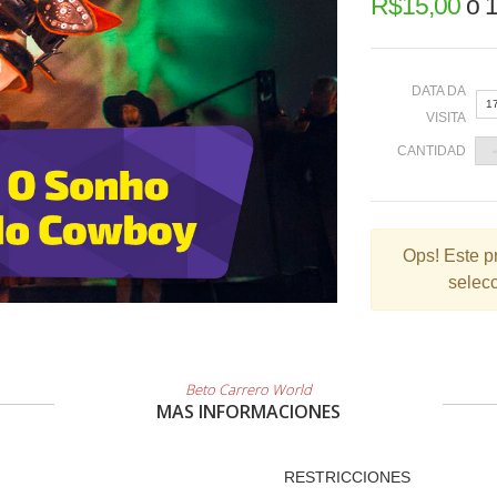
R$
15,00
o
1
DATA DA
1
VISITA
CANTIDAD
«
Ops!
Este p
selecc
2
9
1
2
Beto Carrero World
MAS INFORMACIONES
3
RESTRICCIONES