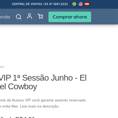
CENTRAL DE VENTAS
+55 47 3261.2222
Comprar ahora
enda
ket
VIP 1ª Sessão Junho - El
el Cowboy
rte de Acesso VIP você garante assento reservado
evita filas. Leia mais na descrição.