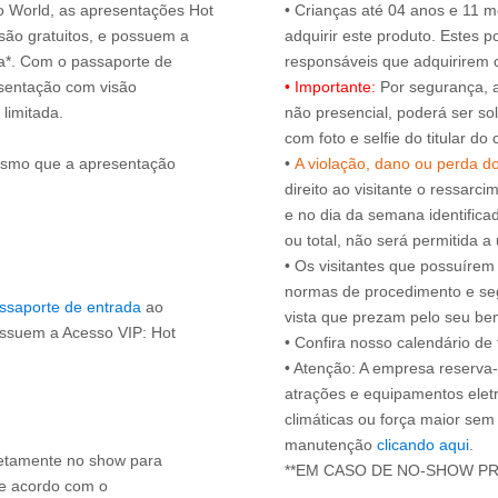
ro World, as apresentações Hot
• Crianças até 04 anos e 11
ão gratuitos, e possuem a
adquirir este produto. Estes
ça*. Com o passaporte de
esentação com visão
• Importante:
Por segurança, 
 limitada.
não presencial, poderá ser sol
com foto e selfie do titular 
esmo que a apresentação
•
A violação, dano ou perda d
direito ao visitante o ressarci
e no dia da semana identifica
ou total, não será permitida a 
• Os visitantes que possuíre
normas de procedimento e se
ssaporte de entrada
ao
vista que prezam pelo seu be
ossuem a Acesso VIP: Hot
• Confira nosso calendário d
• Atenção: A empresa reserva-s
atrações e equipamentos elet
climáticas ou força maior sem
manutenção
clicando aqui
.
iretamente no show para
de acordo com o