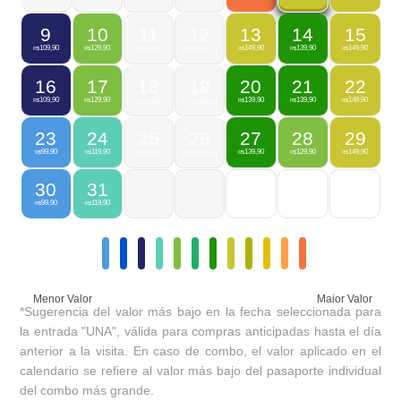
9
10
11
12
13
14
15
109,90
129,90
149,90
139,90
149,90
R$
R$
FECHADO
FECHADO
R$
R$
R$
16
17
18
19
20
21
22
109,90
129,90
139,90
139,90
149,90
R$
R$
FECHADO
FECHADO
R$
R$
R$
23
24
25
26
27
28
29
99,90
119,90
139,90
129,90
149,90
R$
R$
FECHADO
FECHADO
R$
R$
R$
30
31
99,90
119,90
R$
R$
Menor Valor
Maior Valor
*Sugerencia del valor más bajo en la fecha seleccionada para
la entrada "UNA", válida para compras anticipadas hasta el día
anterior a la visita. En caso de combo, el valor aplicado en el
calendario se refiere al valor más bajo del pasaporte individual
del combo más grande.