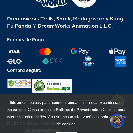
Dreamworks Trolls, Shrek, Madagascar y Kung
Fu Panda © DreamWorks Animation L.L.C.
Formas de Pago
Compra segura
ÓTIMO
Utilizamos cookies para aprimorar ainda mais a sua experiência em
nosso site. Consulte nossa
Política de Privacidade
e Cookies para
Beto Carrero World @ 2026 / Todos los derechos reservados
85.248.987/0001-10
obter mais informações. Ao usar nosso site, você concorda com o uso
Política de privacidad
de cookies.