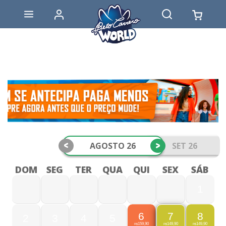
<
>
AGOSTO 26
SET 26
DOM
SEG
TER
QUA
QUI
SEX
SÁB
1
6
8
7
2
3
4
5
159,90
149,90
149,90
R$
R$
R$