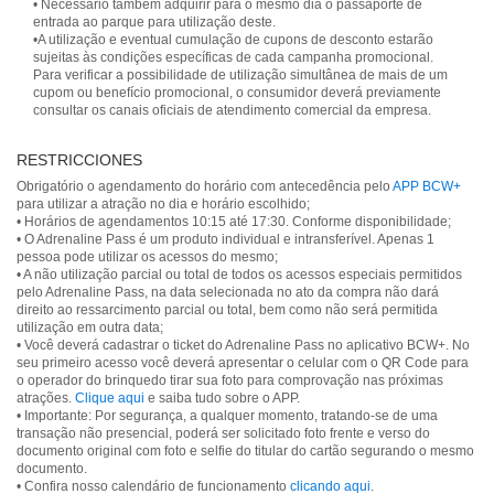
• Necessário também adquirir para o mesmo dia o passaporte de
entrada ao parque para utilização deste.
•A utilização e eventual cumulação de cupons de desconto estarão
sujeitas às condições específicas de cada campanha promocional.
Para verificar a possibilidade de utilização simultânea de mais de um
cupom ou benefício promocional, o consumidor deverá previamente
consultar os canais oficiais de atendimento comercial da empresa.
RESTRICCIONES
Obrigatório o agendamento do horário com antecedência pelo
APP BCW+
para utilizar a atração no dia e horário escolhido;
• Horários de agendamentos 10:15 até 17:30. Conforme disponibilidade;
• O Adrenaline Pass é um produto individual e intransferível. Apenas 1
pessoa pode utilizar os acessos do mesmo;
• A não utilização parcial ou total de todos os acessos especiais permitidos
pelo Adrenaline Pass, na data selecionada no ato da compra não dará
direito ao ressarcimento parcial ou total, bem como não será permitida
utilização em outra data;
• Você deverá cadastrar o ticket do Adrenaline Pass no aplicativo BCW+. No
seu primeiro acesso você deverá apresentar o celular com o QR Code para
o operador do brinquedo tirar sua foto para comprovação nas próximas
atrações.
Clique aqui
e saiba tudo sobre o APP.
• Importante: Por segurança, a qualquer momento, tratando-se de uma
transação não presencial, poderá ser solicitado foto frente e verso do
documento original com foto e selfie do titular do cartão segurando o mesmo
documento.
• Confira nosso calendário de funcionamento
clicando aqui
.