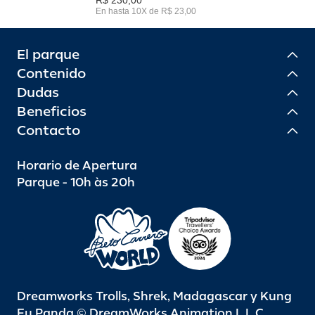
En hasta 10X de R$ 23,00
El parque
Contenido
Dudas
Beneficios
Contacto
Horario de Apertura
Parque - 10h às 20h
Dreamworks Trolls, Shrek, Madagascar y Kung
Fu Panda © DreamWorks Animation L.L.C.