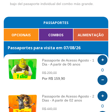
bajo del pasaporte individual del combo más grande.
PASSAPORTES
OPCIONAIS
COMBOS
ALIMENTAÇÃO
Passaportes para visita em 07/08/26
Passaporte de Acesso Agosto - 1
Dia - A partir de 06 anos
INFO
0
R$ 299,00
Por R$ 159,90
Passaporte de Acesso Agosto - 2
Dias - A partir de 02 anos
INFO
0
R$ 449,00