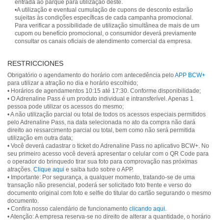
entrada ao parque para utilização deste.
•A utilização e eventual cumulação de cupons de desconto estarão
sujeitas às condições específicas de cada campanha promocional.
Para verificar a possibilidade de utilização simultânea de mais de um
cupom ou benefício promocional, o consumidor deverá previamente
consultar os canais oficiais de atendimento comercial da empresa.
RESTRICCIONES
Obrigatório o agendamento do horário com antecedência pelo
APP BCW+
para utilizar a atração no dia e horário escolhido;
• Horários de agendamentos 10:15 até 17:30. Conforme disponibilidade;
• O Adrenaline Pass é um produto individual e intransferível. Apenas 1
pessoa pode utilizar os acessos do mesmo;
• A não utilização parcial ou total de todos os acessos especiais permitidos
pelo Adrenaline Pass, na data selecionada no ato da compra não dará
direito ao ressarcimento parcial ou total, bem como não será permitida
utilização em outra data;
• Você deverá cadastrar o ticket do Adrenaline Pass no aplicativo BCW+. No
seu primeiro acesso você deverá apresentar o celular com o QR Code para
o operador do brinquedo tirar sua foto para comprovação nas próximas
atrações.
Clique aqui
e saiba tudo sobre o APP.
• Importante: Por segurança, a qualquer momento, tratando-se de uma
transação não presencial, poderá ser solicitado foto frente e verso do
documento original com foto e selfie do titular do cartão segurando o mesmo
documento.
• Confira nosso calendário de funcionamento
clicando aqui
.
• Atenção: A empresa reserva-se no direito de alterar a quantidade, o horário