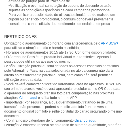
entrada ao parque para utilização deste.
•A utilização e eventual cumulação de cupons de desconto estarão
sujeitas às condições específicas de cada campanha promocional.
Para verificar a possibilidade de utilização simultânea de mais de um
cupom ou benefício promocional, o consumidor deverá previamente
consultar os canais oficiais de atendimento comercial da empresa.
RESTRICCIONES
Obrigatório o agendamento do horário com antecedência pelo
APP BCW+
para utilizar a atração no dia e horário escolhido;
• Horários de agendamentos 10:15 até 17:30. Conforme disponibilidade;
• O Adrenaline Pass é um produto individual e intransferível. Apenas 1
pessoa pode utilizar os acessos do mesmo;
• A não utilização parcial ou total de todos os acessos especiais permitidos
pelo Adrenaline Pass, na data selecionada no ato da compra não dará
direito ao ressarcimento parcial ou total, bem como não será permitida
utilização em outra data;
• Você deverá cadastrar o ticket do Adrenaline Pass no aplicativo BCW+. No
seu primeiro acesso você deverá apresentar o celular com o QR Code para
o operador do brinquedo tirar sua foto para comprovação nas próximas
atrações.
Clique aqui
e saiba tudo sobre o APP.
• Importante: Por segurança, a qualquer momento, tratando-se de uma
transação não presencial, poderá ser solicitado foto frente e verso do
documento original com foto e selfie do titular do cartão segurando o mesmo
documento.
• Confira nosso calendário de funcionamento
clicando aqui
.
• Atenção: A empresa reserva-se no direito de alterar a quantidade, o horário