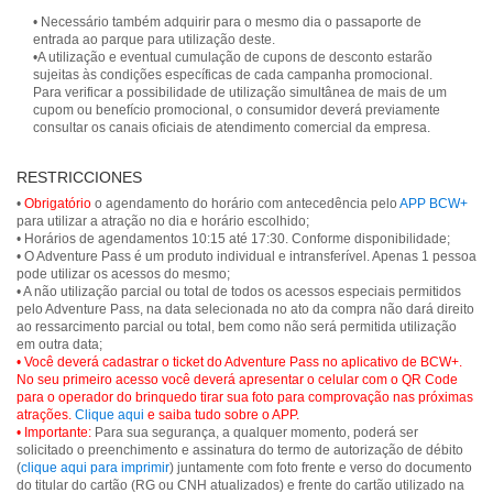
• Necessário também adquirir para o mesmo dia o passaporte de
entrada ao parque para utilização deste.
•A utilização e eventual cumulação de cupons de desconto estarão
sujeitas às condições específicas de cada campanha promocional.
Para verificar a possibilidade de utilização simultânea de mais de um
cupom ou benefício promocional, o consumidor deverá previamente
consultar os canais oficiais de atendimento comercial da empresa.
RESTRICCIONES
•
Obrigatório
o agendamento do horário com antecedência pelo
APP BCW+
para utilizar a atração no dia e horário escolhido;
• Horários de agendamentos 10:15 até 17:30. Conforme disponibilidade;
• O Adventure Pass é um produto individual e intransferível. Apenas 1 pessoa
pode utilizar os acessos do mesmo;
• A não utilização parcial ou total de todos os acessos especiais permitidos
pelo Adventure Pass, na data selecionada no ato da compra não dará direito
ao ressarcimento parcial ou total, bem como não será permitida utilização
• Você deverá cadastrar o ticket do Adventure Pass no aplicativo de BCW+.
No seu primeiro acesso você deverá apresentar o celular com o QR Code
para o operador do brinquedo tirar sua foto para comprovação nas próximas
atrações.
Clique aqui
e saiba tudo sobre o APP.
• Importante:
Para sua segurança, a qualquer momento, poderá ser
solicitado o preenchimento e assinatura do termo de autorização de débito
(
clique aqui para imprimir
) juntamente com foto frente e verso do documento
do titular do cartão (RG ou CNH atualizados) e frente do cartão utilizado na