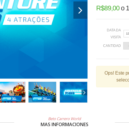
R$
89,00
o
1
DATA DA
1
VISITA
CANTIDAD
«
Ops!
Este p
selecc
2
9
1
2
3
Beto Carrero World
MAS INFORMACIONES