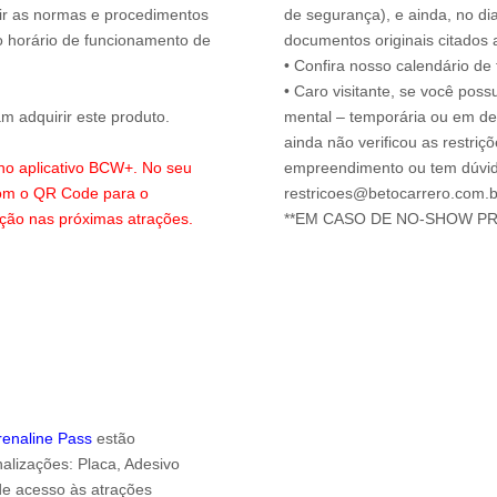
uir as normas e procedimentos
de segurança), e ainda, no di
o horário de funcionamento de
documentos originais citados 
• Confira nosso calendário d
• Caro visitante, se você possu
 adquirir este produto.
mental – temporária ou em defi
ainda não verificou as restriç
 no aplicativo BCW+. No seu
empreendimento ou tem dúvida
com o QR Code para o
restricoes@betocarrero.com.b
ação nas próximas atrações.
drenaline Pass
estão
alizações: Placa, Adesivo
 de acesso às atrações