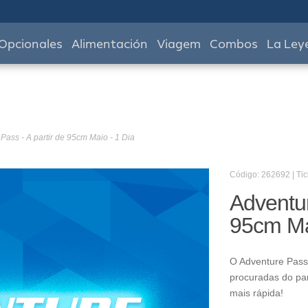
Opcionales
Alimentación
Viagem
Combos
La Ley
Pass - A partir de 95cm Maio - 1 Dia
Código: 262692 | Tic
Adventur
95cm Ma
O Adventure Pass 
procuradas do pa
mais rápida!