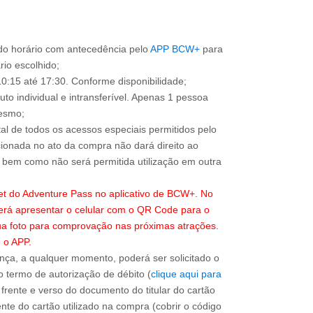
o horário com antecedência pelo
APP BCW+
para
ário escolhido;
0:15 até 17:30. Conforme disponibilidade;
to individual e intransferível. Apenas 1 pessoa
mesmo;
total de todos os acessos especiais permitidos pelo
ionada no ato da compra não dará direito ao
l, bem como não será permitida utilização em outra
ket do Adventure Pass no aplicativo de BCW+. No
erá apresentar o celular com o QR Code para o
sua foto para comprovação nas próximas atrações.
 o APP.
ça, a qualquer momento, poderá ser solicitado o
 termo de autorização de débito (
clique aqui para
 frente e verso do documento do titular do cartão
nte do cartão utilizado na compra (cobrir o código