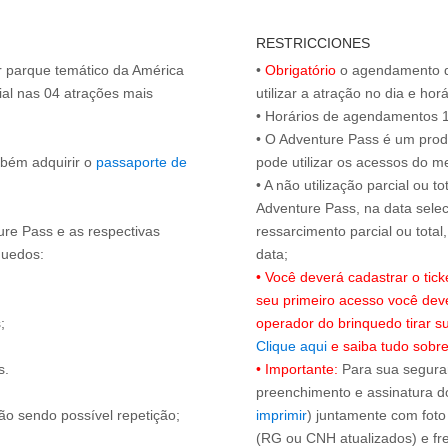
RESTRICCIONES
or parque temático da América
•
Obrigatório
o agendamento d
al nas 04 atrações mais
utilizar a atração no dia e hor
• Horários de agendamentos 1
• O Adventure Pass é um produ
mbém adquirir o
passaporte de
pode utilizar os acessos do 
• A não utilização parcial ou 
Adventure Pass, na data selec
ure Pass e as respectivas
ressarcimento parcial ou tota
quedos:
• Você deverá cadastrar o tic
seu primeiro acesso você dev
;
operador do brinquedo tirar 
Clique aqui
e saiba tudo sobre
s.
• Importante:
Para sua seguran
preenchimento e assinatura do
ão sendo possível repetição;
imprimir
) juntamente com foto
(RG ou CNH atualizados) e fre