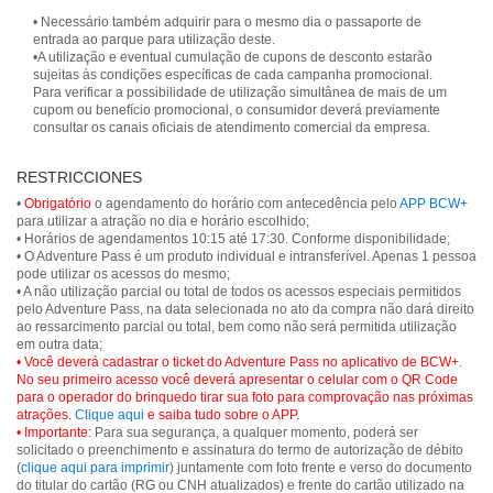
• Necessário também adquirir para o mesmo dia o passaporte de
entrada ao parque para utilização deste.
•A utilização e eventual cumulação de cupons de desconto estarão
sujeitas às condições específicas de cada campanha promocional.
Para verificar a possibilidade de utilização simultânea de mais de um
cupom ou benefício promocional, o consumidor deverá previamente
consultar os canais oficiais de atendimento comercial da empresa.
RESTRICCIONES
•
Obrigatório
o agendamento do horário com antecedência pelo
APP BCW+
para utilizar a atração no dia e horário escolhido;
• Horários de agendamentos 10:15 até 17:30. Conforme disponibilidade;
• O Adventure Pass é um produto individual e intransferível. Apenas 1 pessoa
pode utilizar os acessos do mesmo;
• A não utilização parcial ou total de todos os acessos especiais permitidos
pelo Adventure Pass, na data selecionada no ato da compra não dará direito
ao ressarcimento parcial ou total, bem como não será permitida utilização
• Você deverá cadastrar o ticket do Adventure Pass no aplicativo de BCW+.
No seu primeiro acesso você deverá apresentar o celular com o QR Code
para o operador do brinquedo tirar sua foto para comprovação nas próximas
atrações.
Clique aqui
e saiba tudo sobre o APP.
• Importante:
Para sua segurança, a qualquer momento, poderá ser
solicitado o preenchimento e assinatura do termo de autorização de débito
(
clique aqui para imprimir
) juntamente com foto frente e verso do documento
do titular do cartão (RG ou CNH atualizados) e frente do cartão utilizado na