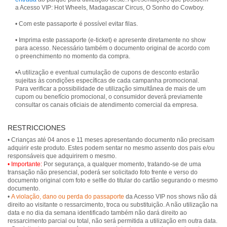
a Acesso VIP: Hot Wheels, Madagascar Circus, O Sonho do Cowboy.
• Com este passaporte é possível evitar filas.
• Imprima este passaporte (e-ticket) e apresente diretamente no show
para acesso. Necessário também o documento original de acordo com
o preenchimento no momento da compra.
•A utilização e eventual cumulação de cupons de desconto estarão
sujeitas às condições específicas de cada campanha promocional.
Para verificar a possibilidade de utilização simultânea de mais de um
cupom ou benefício promocional, o consumidor deverá previamente
consultar os canais oficiais de atendimento comercial da empresa.
RESTRICCIONES
• Crianças até 04 anos e 11 meses apresentando documento não precisam
adquirir este produto. Estes podem sentar no mesmo assento dos pais e/ou
• Importante:
Por segurança, a qualquer momento, tratando-se de uma
transação não presencial, poderá ser solicitado foto frente e verso do
documento original com foto e selfie do titular do cartão segurando o mesmo
documento.
•
A violação, dano ou perda do passaporte
da Acesso VIP nos shows não dá
direito ao visitante o ressarcimento, troca ou substituição. A não utilização na
data e no dia da semana identificado também não dará direito ao
ressarcimento parcial ou total, não será permitida a utilização em outra data.