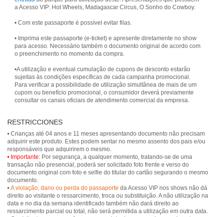
a Acesso VIP: Hot Wheels, Madagascar Circus, O Sonho do Cowboy.
• Com este passaporte é possível evitar filas.
• Imprima este passaporte (e-ticket) e apresente diretamente no show
para acesso. Necessário também o documento original de acordo com
o preenchimento no momento da compra.
•A utilização e eventual cumulação de cupons de desconto estarão
sujeitas às condições específicas de cada campanha promocional.
Para verificar a possibilidade de utilização simultânea de mais de um
cupom ou benefício promocional, o consumidor deverá previamente
consultar os canais oficiais de atendimento comercial da empresa.
RESTRICCIONES
• Crianças até 04 anos e 11 meses apresentando documento não precisam
adquirir este produto. Estes podem sentar no mesmo assento dos pais e/ou
• Importante:
Por segurança, a qualquer momento, tratando-se de uma
transação não presencial, poderá ser solicitado foto frente e verso do
documento original com foto e selfie do titular do cartão segurando o mesmo
documento.
•
A violação, dano ou perda do passaporte
da Acesso VIP nos shows não dá
direito ao visitante o ressarcimento, troca ou substituição. A não utilização na
data e no dia da semana identificado também não dará direito ao
ressarcimento parcial ou total, não será permitida a utilização em outra data.