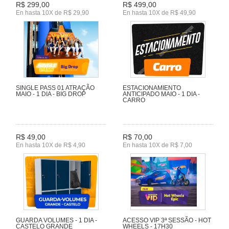
R$ 299,00
R$ 499,00
En hasta 10X de R$ 29,90
En hasta 10X de R$ 49,90
SINGLE PASS 01 ATRAÇÃO
ESTACIONAMIENTO
MAIO - 1 DIA - BIG DROP
ANTICIPADO MAIO - 1 DIA -
CARRO
R$ 49,00
R$ 70,00
En hasta 10X de R$ 4,90
En hasta 10X de R$ 7,00
GUARDA VOLUMES - 1 DIA -
ACESSO VIP 3ª SESSÃO - HOT
CASTELO GRANDE
WHEELS - 17H30