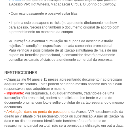
a Acesso VIP: Hot Wheels, Madagascar Circus, O Sonho do Cowboy.
• Com este passaporte é possível evitar filas.
• Imprima este passaporte (e-ticket) e apresente diretamente no show
para acesso. Necessário também o documento original de acordo com
o preenchimento no momento da compra.
•A utilização e eventual cumulação de cupons de desconto estarão
sujeitas às condições específicas de cada campanha promocional.
Para verificar a possibilidade de utilização simultânea de mais de um
cupom ou benefício promocional, o consumidor deverá previamente
consultar os canais oficiais de atendimento comercial da empresa.
RESTRICCIONES
• Crianças até 04 anos e 11 meses apresentando documento não precisam
adquirir este produto. Estes podem sentar no mesmo assento dos pais e/ou
• Importante:
Por segurança, a qualquer momento, tratando-se de uma
transação não presencial, poderá ser solicitado foto frente e verso do
documento original com foto e selfie do titular do cartão segurando o mesmo
documento.
•
A violação, dano ou perda do passaporte
da Acesso VIP nos shows não dá
direito ao visitante o ressarcimento, troca ou substituição. A não utilização na
data e no dia da semana identificado também não dará direito ao
ressarcimento parcial ou total, não será permitida a utilização em outra data.