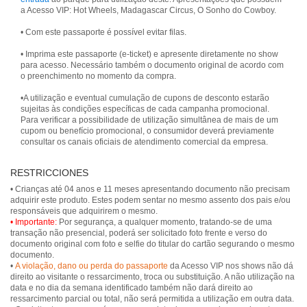
a Acesso VIP: Hot Wheels, Madagascar Circus, O Sonho do Cowboy.
• Com este passaporte é possível evitar filas.
• Imprima este passaporte (e-ticket) e apresente diretamente no show
para acesso. Necessário também o documento original de acordo com
o preenchimento no momento da compra.
•A utilização e eventual cumulação de cupons de desconto estarão
sujeitas às condições específicas de cada campanha promocional.
Para verificar a possibilidade de utilização simultânea de mais de um
cupom ou benefício promocional, o consumidor deverá previamente
consultar os canais oficiais de atendimento comercial da empresa.
RESTRICCIONES
• Crianças até 04 anos e 11 meses apresentando documento não precisam
adquirir este produto. Estes podem sentar no mesmo assento dos pais e/ou
• Importante:
Por segurança, a qualquer momento, tratando-se de uma
transação não presencial, poderá ser solicitado foto frente e verso do
documento original com foto e selfie do titular do cartão segurando o mesmo
documento.
•
A violação, dano ou perda do passaporte
da Acesso VIP nos shows não dá
direito ao visitante o ressarcimento, troca ou substituição. A não utilização na
data e no dia da semana identificado também não dará direito ao
ressarcimento parcial ou total, não será permitida a utilização em outra data.