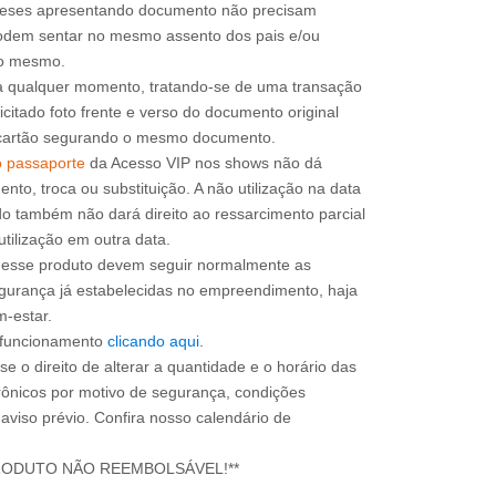
 meses apresentando documento não precisam
 podem sentar no mesmo assento dos pais e/ou
a qualquer momento, tratando-se de uma transação
icitado foto frente e verso do documento original
do cartão segurando o mesmo documento.
o passaporte
da Acesso VIP nos shows não dá
mento, troca ou substituição. A não utilização na data
do também não dará direito ao ressarcimento parcial
utilização em outra data.
m esse produto devem seguir normalmente as
gurança já estabelecidas no empreendimento, haja
m-estar.
e funcionamento
clicando aqui
.
e o direito de alterar a quantidade e o horário das
rônicos por motivo de segurança, condições
 aviso prévio. Confira nosso calendário de