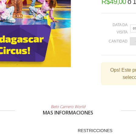
R$
49,00
o
1
DATA DA
0
VISITA
CANTIDAD
«
Ops!
Este p
selecc
2
9
1
2
Beto Carrero World
MAS INFORMACIONES
3
RESTRICCIONES