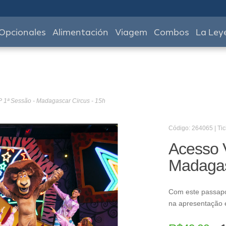
Opcionales
Alimentación
Viagem
Combos
La Ley
P 1ª Sessão - Madagascar Circus - 15h
Código: 264065 | Tic
Acesso 
Madagas
Com este passapo
na apresentação e 