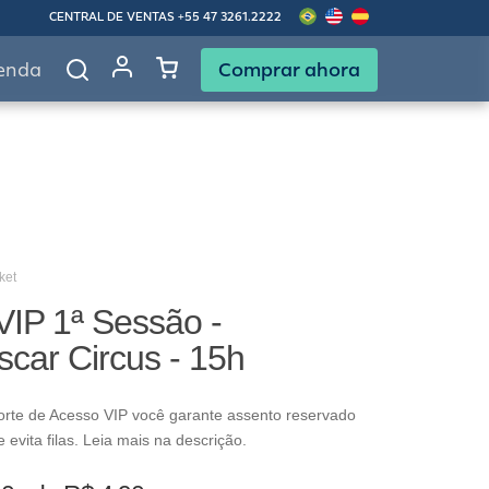
CENTRAL DE VENTAS
+55 47 3261.2222
Comprar ahora
enda
ket
VIP 1ª Sessão -
car Circus - 15h
rte de Acesso VIP você garante assento reservado
evita filas. Leia mais na descrição.