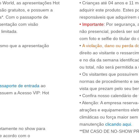
ro World, as apresentações Hot
• Crianças até 04 anos e 11
ão gratuitos, e possuem a
adquirir este produto. Estes
ça*. Com o passaporte de
esentação com visão
• Importante:
Por segurança, 
 limitada.
não presencial, poderá ser sol
com foto e selfie do titular 
esmo que a apresentação
•
A violação, dano ou perda d
direito ao visitante o ressarci
e no dia da semana identifica
ou total, não será permitida a 
• Os visitantes que possuíre
normas de procedimento e se
ssaporte de entrada
ao
vista que prezam pelo seu be
ossuem a Acesso VIP: Hot
• Confira nosso calendário d
• Atenção: A empresa reserva-s
atrações e equipamentos elet
climáticas ou força maior sem
manutenção
clicando aqui
.
iretamente no show para
de acordo com o