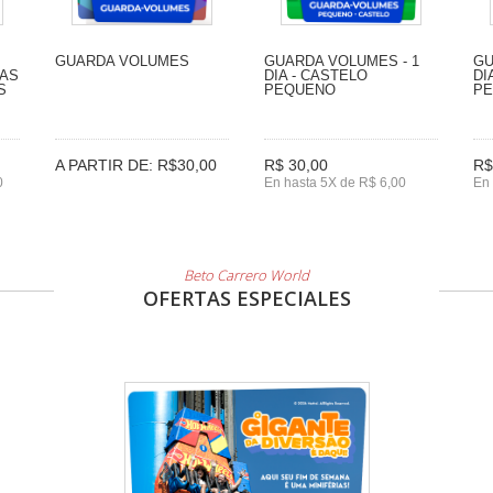
GUARDA VOLUMES
GUARDA VOLUMES - 1
GU
IAS
DIA - CASTELO
DI
S
PEQUENO
P
A PARTIR DE: R$30,00
R$ 30,00
R$
0
En hasta 5X de R$ 6,00
En 
Beto Carrero World
OFERTAS ESPECIALES