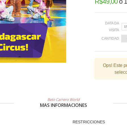
R$
49,00
o
1
DATA DA
1
VISITA
CANTIDAD
«
Ops!
Este p
selecc
2
9
1
2
Beto Carrero World
MAS INFORMACIONES
3
RESTRICCIONES