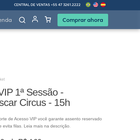
CENTRAL DE VENTAS
+55 47 3261.2222
Comprar ahora
enda
ket
VIP 1ª Sessão -
car Circus - 15h
rte de Acesso VIP você garante assento reservado
evita filas. Leia mais na descrição.