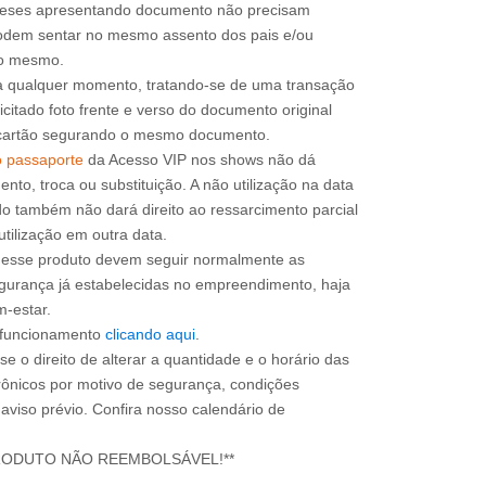
 meses apresentando documento não precisam
 podem sentar no mesmo assento dos pais e/ou
a qualquer momento, tratando-se de uma transação
icitado foto frente e verso do documento original
do cartão segurando o mesmo documento.
o passaporte
da Acesso VIP nos shows não dá
mento, troca ou substituição. A não utilização na data
do também não dará direito ao ressarcimento parcial
utilização em outra data.
m esse produto devem seguir normalmente as
gurança já estabelecidas no empreendimento, haja
m-estar.
e funcionamento
clicando aqui
.
e o direito de alterar a quantidade e o horário das
rônicos por motivo de segurança, condições
 aviso prévio. Confira nosso calendário de