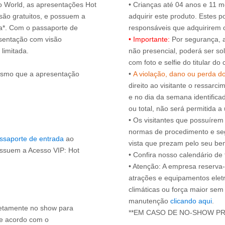
ro World, as apresentações Hot
• Crianças até 04 anos e 11
ão gratuitos, e possuem a
adquirir este produto. Estes
ça*. Com o passaporte de
esentação com visão
• Importante:
Por segurança, 
 limitada.
não presencial, poderá ser sol
com foto e selfie do titular 
esmo que a apresentação
•
A violação, dano ou perda d
direito ao visitante o ressarci
e no dia da semana identifica
ou total, não será permitida a 
• Os visitantes que possuíre
normas de procedimento e se
ssaporte de entrada
ao
vista que prezam pelo seu be
ossuem a Acesso VIP: Hot
• Confira nosso calendário d
• Atenção: A empresa reserva-s
atrações e equipamentos elet
climáticas ou força maior sem
manutenção
clicando aqui
.
iretamente no show para
de acordo com o