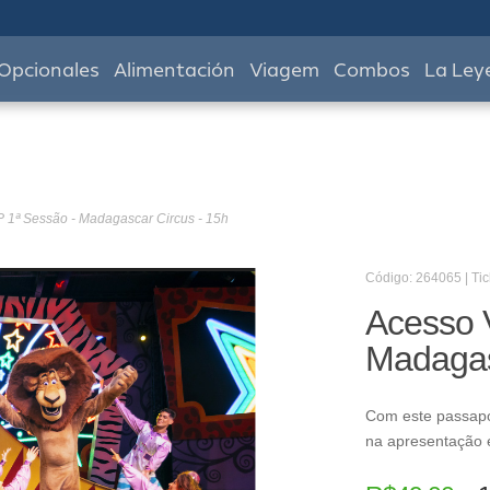
Opcionales
Alimentación
Viagem
Combos
La Ley
P 1ª Sessão - Madagascar Circus - 15h
Código: 264065 | Tic
Acesso 
Madagas
Com este passapo
na apresentação e 