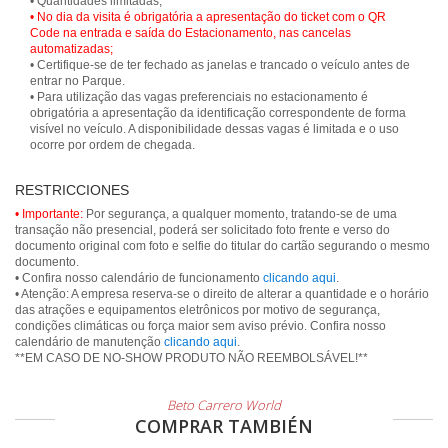
• No dia da visita é obrigatória a apresentação do ticket com o QR
Code na entrada e saída do Estacionamento, nas cancelas
automatizadas;
• Certifique-se de ter fechado as janelas e trancado o veículo antes de
entrar no Parque.
• Para utilização das vagas preferenciais no estacionamento é
obrigatória a apresentação da identificação correspondente de forma
visível no veículo. A disponibilidade dessas vagas é limitada e o uso
ocorre por ordem de chegada.
RESTRICCIONES
• Importante:
Por segurança, a qualquer momento, tratando-se de uma
transação não presencial, poderá ser solicitado foto frente e verso do
documento original com foto e selfie do titular do cartão segurando o mesmo
documento.
• Confira nosso calendário de funcionamento
clicando aqui
.
• Atenção: A empresa reserva-se o direito de alterar a quantidade e o horário
das atrações e equipamentos eletrônicos por motivo de segurança,
condições climáticas ou força maior sem aviso prévio. Confira nosso
calendário de manutenção
clicando aqui
.
**EM CASO DE NO-SHOW PRODUTO NÃO REEMBOLSÁVEL!**
Beto Carrero World
COMPRAR TAMBIÉN