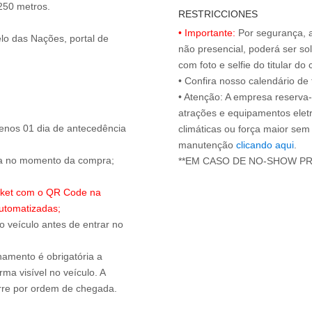
 250 metros.
RESTRICCIONES
• Importante:
Por segurança, 
lo das Nações, portal de
não presencial, poderá ser sol
com foto e selfie do titular 
• Confira nosso calendário d
• Atenção: A empresa reserva-s
atrações e equipamentos elet
enos 01 dia de antecedência
climáticas ou força maior sem
manutenção
clicando aqui
.
ada no momento da compra;
**EM CASO DE NO-SHOW P
ticket com o QR Code na
utomatizadas;
 o veículo antes de entrar no
onamento é obrigatória a
ma visível no veículo. A
orre por ordem de chegada.