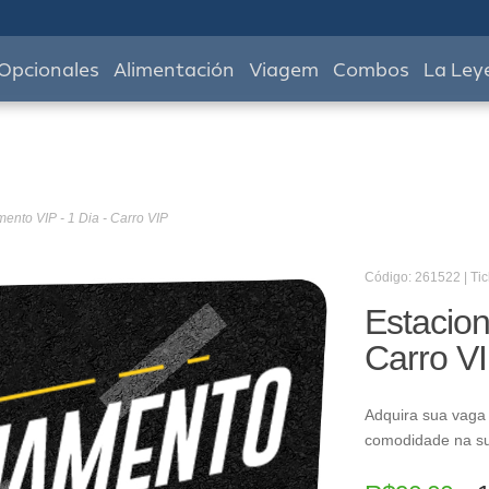
Opcionales
Alimentación
Viagem
Combos
La Ley
ento VIP - 1 Dia - Carro VIP
Código: 261522 | Tic
Estacion
Carro V
Adquira sua vaga
comodidade na s