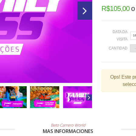
R$
105,00
DATA DA
1
VISITA
CANTIDAD
«
Ops!
Este p
selecc
2
9
1
2
3
Beto Carrero World
MAS INFORMACIONES