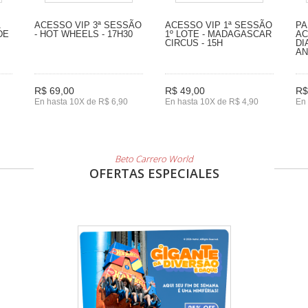
1
ACESSO VIP 3ª SESSÃO
ACESSO VIP 1ª SESSÃO
PA
DE
- HOT WHEELS - 17H30
1º LOTE - MADAGASCAR
AC
CIRCUS - 15H
DI
A
R$ 69,00
R$ 49,00
R$
En hasta 10X de R$ 6,90
En hasta 10X de R$ 4,90
En 
Beto Carrero World
OFERTAS ESPECIALES