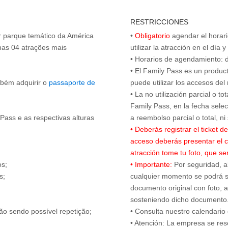
RESTRICCIONES
or parque temático da América
•
Obligatorio
agendar el horari
nas 04 atrações mais
utilizar la atracción en el día 
• Horarios de agendamiento: d
• El Family Pass es un product
mbém adquirir o
passaporte de
puede utilizar los accesos del
• La no utilización parcial o t
Family Pass, en la fecha sel
Pass e as respectivas alturas
• Deberás registrar el ticket 
acceso deberás presentar el c
atracción tome tu foto, que se
os;
• Importante:
Por seguridad, al
s;
cualquier momento se podrá sol
.
documento original con foto, ad
sosteniendo dicho documento
ão sendo possível repetição;
• Consulta nuestro calendari
• Atención: La empresa se rese