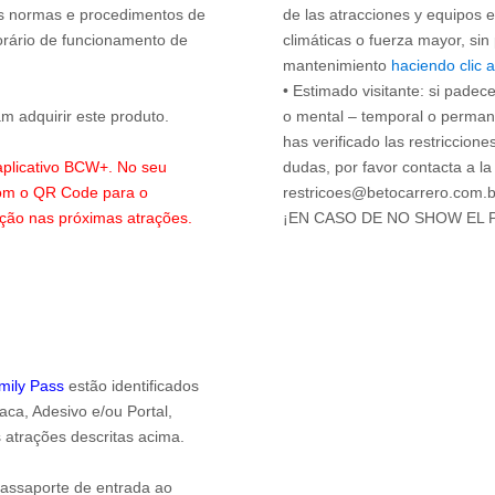
 as normas e procedimentos de
de las atracciones y equipos 
orário de funcionamento de
climáticas o fuerza mayor, sin
mantenimiento
haciendo clic 
• Estimado visitante: si padec
 adquirir este produto.
o mental – temporal o permanen
has verificado las restriccione
 aplicativo BCW+. No seu
dudas, por favor contacta a la
com o QR Code para o
restricoes@betocarrero.com.b
ação nas próximas atrações.
¡EN CASO DE NO SHOW EL
amily Pass
estão identificados
ca, Adesivo e/ou Portal,
 atrações descritas acima.
passaporte de entrada ao