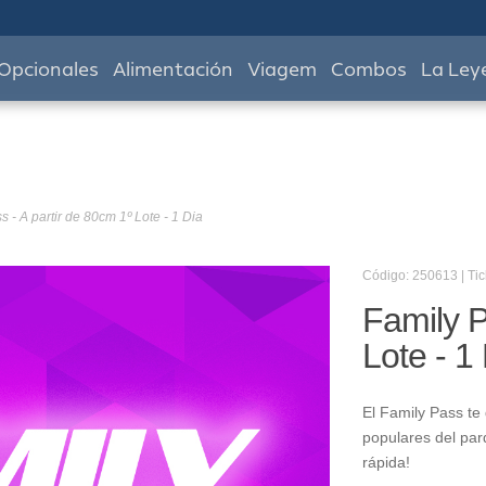
Opcionales
Alimentación
Viagem
Combos
La Ley
s - A partir de 80cm 1º Lote - 1 Dia
Código: 250613 | Tic
Family P
Lote - 1
El Family Pass te
populares del pa
rápida!