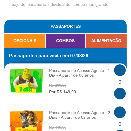
bajo del pasaporte individual del combo más grande.
PASSAPORTES
OPCIONAIS
COMBOS
ALIMENTAÇÃO
Passaportes para visita em 07/08/26
Passaporte de Acesso Agosto - 1
Dia - A partir de 06 anos
INFO
0
R$ 299,00
Por R$ 149,90
Passaporte de Acesso Agosto - 2
Dias - A partir de 02 anos
INFO
0
R$ 449,00