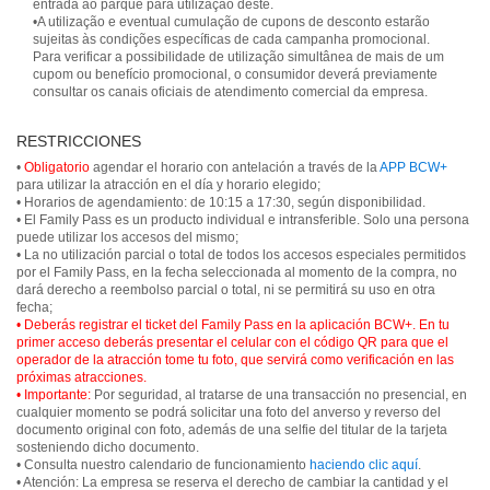
entrada ao parque para utilização deste.
•A utilização e eventual cumulação de cupons de desconto estarão
sujeitas às condições específicas de cada campanha promocional.
Para verificar a possibilidade de utilização simultânea de mais de um
cupom ou benefício promocional, o consumidor deverá previamente
consultar os canais oficiais de atendimento comercial da empresa.
RESTRICCIONES
•
Obligatorio
agendar el horario con antelación a través de la
APP BCW+
para utilizar la atracción en el día y horario elegido;
• Horarios de agendamiento: de 10:15 a 17:30, según disponibilidad.
• El Family Pass es un producto individual e intransferible. Solo una persona
puede utilizar los accesos del mismo;
• La no utilización parcial o total de todos los accesos especiales permitidos
por el Family Pass, en la fecha seleccionada al momento de la compra, no
dará derecho a reembolso parcial o total, ni se permitirá su uso en otra
• Deberás registrar el ticket del Family Pass en la aplicación BCW+. En tu
primer acceso deberás presentar el celular con el código QR para que el
operador de la atracción tome tu foto, que servirá como verificación en las
próximas atracciones.
• Importante:
Por seguridad, al tratarse de una transacción no presencial, en
cualquier momento se podrá solicitar una foto del anverso y reverso del
documento original con foto, además de una selfie del titular de la tarjeta
sosteniendo dicho documento.
• Consulta nuestro calendario de funcionamiento
haciendo clic aquí
.
• Atención: La empresa se reserva el derecho de cambiar la cantidad y el