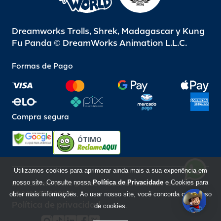
Dreamworks Trolls, Shrek, Madagascar y Kung
Fu Panda © DreamWorks Animation L.L.C.
Formas de Pago
Compra segura
ÓTIMO
Utilizamos cookies para aprimorar ainda mais a sua experiência em
nosso site. Consulte nossa
Política de Privacidade
e Cookies para
Beto Carrero World @ 2026 / Todos los derechos reservados
85.248.987/0001-10
obter mais informações. Ao usar nosso site, você concorda com o uso
Política de privacidad
de cookies.