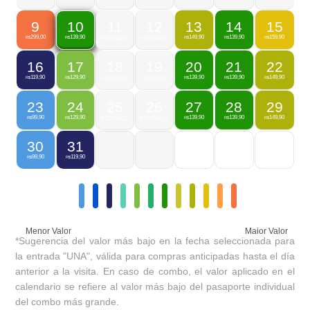
9
11
12
13
14
15
10
299,00
149,90
139,90
159,90
139,90
R$
FECHADO
FECHADO
R$
R$
R$
R$
16
17
18
19
20
21
22
119,90
129,90
139,90
139,90
149,90
R$
R$
FECHADO
FECHADO
R$
R$
R$
23
24
25
26
27
28
29
99,90
129,90
139,90
139,90
149,90
R$
R$
FECHADO
FECHADO
R$
R$
R$
30
31
99,90
119,90
R$
R$
Menor Valor
Maior Valor
*Sugerencia del valor más bajo en la fecha seleccionada para
la entrada "UNA", válida para compras anticipadas hasta el día
anterior a la visita. En caso de combo, el valor aplicado en el
calendario se refiere al valor más bajo del pasaporte individual
del combo más grande.