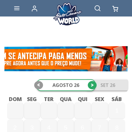
<
>
AGOSTO 26
SET 26
DOM
SEG
TER
QUA
QUI
SEX
SÁB
1
2
3
4
5
6
7
8